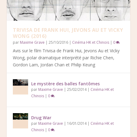
TRIVISA DE FRANK HUI, JEVONS AU ET VICKY
WONG (2016)
par
Maxime Grave
|
25/10/2016
|
Cinéma HK et Chinois
|
0
Avis sur le film Trivisa de Frank Hui, Jevons Au et Vicky
Wong, polar dramatique interprété par Richie Chen,
Gordon Lam, Jordan Chan et Philip Keung
Le mystère des balles fantômes
par
Maxime Grave
|
25/02/2014
|
Cinéma HK et
Chinois
|
0
Drug War
par
Maxime Grave
|
16/01/2014
|
Cinéma HK et
Chinois
|
0