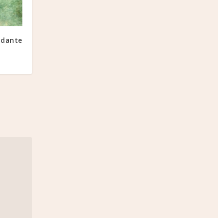
ndante
1