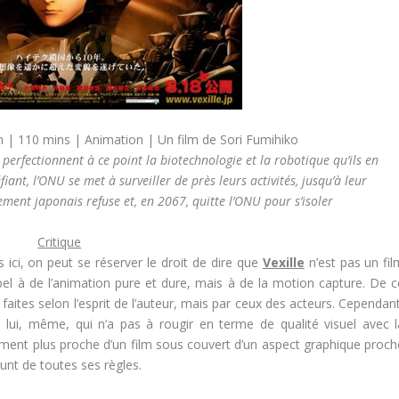
n | 110 mins | Animation | Un film de Sori Fumihiko
 perfectionnent à ce point la biotechnologie et la robotique qu’ils en
iant, l’ONU se met à surveiller de près leurs activités, jusqu’à leur
ent japonais refuse et, en 2067, quitte l’ONU pour s’isoler
Critique
s ici, on peut se réserver le droit de dire que
Vexille
n’est pas un fil
appel à de l’animation pure et dure, mais à de la motion capture. De c
aites selon l’esprit de l’auteur, mais par ceux des acteurs. Cependant
 lui, même, qui n’a pas à rougir en terme de qualité visuel avec l
lement plus proche d’un film sous couvert d’un aspect graphique proch
unt de toutes ses règles.