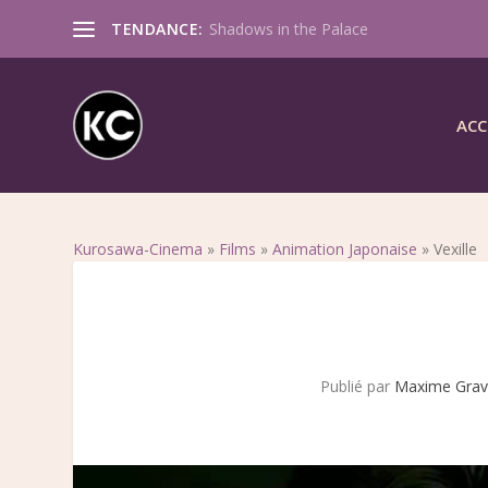
TENDANCE:
Shadows in the Palace
ACC
Kurosawa-Cinema
»
Films
»
Animation Japonaise
»
Vexille
Publié par
Maxime Gra