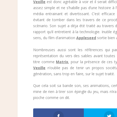
Vexille
est donc agréable à voir et il serait diffic
assez simple et ne s’habille pas d’une histoire 
média entrainant et divertissant. C’est efficac
évitant de tomber dans les travers de ce proc
scènario. Son sujet a déja été traité au travers d
rapport qu’il entretient à la technologie. Inutile
sens, du film d’animation
Appleseed
sortie bien 
Nombreuses aussi sont les références qui p
représentation du vers des sables avant toutes 
titre comme
Matrix
, pour la présence de ces t
Vexille
n’oublie pas de tenir un propos sociéta
génération, sans trop en faire, sur le sujet traité.
Que cela soit sa bande son, ses animations, c
mine de rien à tirer son épingle du jeu, mais n’i
pioche comme on dit.