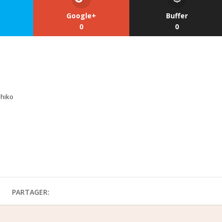
Google+
Buffer
0
0
ihiko
PARTAGER: