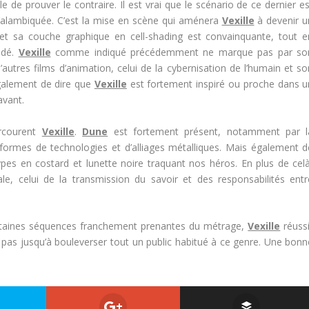
ile de prouver le contraire. Il est vrai que le scénario de ce dernier e
à l’alambiquée. C’est la mise en scène qui aménera
Vexille
à devenir u
e et sa couche graphique en cell-shading est convainquante, tout e
édé.
Vexille
comme indiqué précédemment ne marque pas par so
’autres films d’animation, celui de la cybernisation de l’humain et so
 également de dire que
Vexille
est fortement inspiré ou proche dans u
avant.
arcourent
Vexille
.
Dune
est fortement présent, notamment par l
formes de technologies et d’alliages métalliques. Mais également d
ypes en costard et lunette noire traquant nos héros. En plus de celà
le, celui de la transmission du savoir et des responsabilités entr
ertaines séquences franchement prenantes du métrage,
Vexille
réussi
ra pas jusqu’à bouleverser tout un public habitué à ce genre. Une bonn