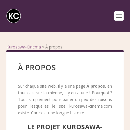
Kurosawa-Cinema
»
À propos
À PROPOS
Sur chaque site web, il y a une page
À propos
, en
tout cas, sur la mienne, il y en a une ! Pourquoi ?
Tout simplement pour parler un peu des raisons
pour lesquelles le site kurosawa-cinema.com
existe. Car c’est une longue histoire.
LE PROJET KUROSAWA-