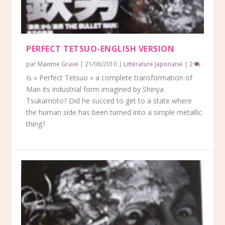
PERFECT TETSUO-ENGLISH VERSION
par
Maxime Grave
|
21/06/2010
|
Littérature Japonaise
|
2
Is « Perfect Tetsuo » a complete transformation of
Man its industrial form imagined by Shinya
Tsukamoto? Did he succed to get to a state where
the human side has been turned into a simple metallic
thing?