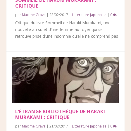
SOMMEIL DE HARUKI MURAKAMI :
CRITIQUE
par
Maxime Grave
|
23/02/2017
|
Littérature Japonaise
|
0
Critique du livre Sommeil de Haruki Murakami, une
nouvelle au sujet d’une femme au foyer qui se
retrouve prise d’une insomnie qu’elle ne comprend pas
L’ÉTRANGE BIBLIOTHÈQUE DE HARAKI
MURAKAMI : CRITIQUE
par
Maxime Grave
|
21/02/2017
|
Littérature Japonaise
|
0