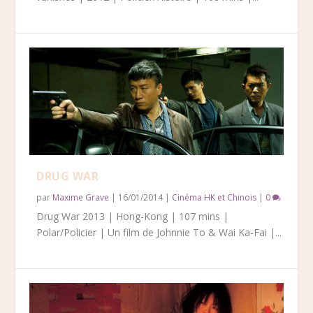
DRUG WAR
par
Maxime Grave
|
16/01/2014
|
Cinéma HK et Chinois
|
0
Drug War 2013 | Hong-Kong | 107 mins |
Polar/Policier | Un film de Johnnie To & Wai Ka-Fai |...