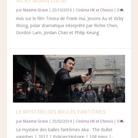
VICKY WONG (2016)
par
Maxime Grave
|
25/10/2016
|
Cinéma HK et Chinois
|
0
Avis sur le film Trivisa de Frank Hui, Jevons Au et Vicky
Wong, polar dramatique interprété par Richie Chen,
Gordon Lam, Jordan Chan et Philip Keung
LE MYSTÈRE DES BALLES FANTÔMES
par
Maxime Grave
|
25/02/2014
|
Cinéma HK et Chinois
|
0
Le mystère des balles fantômes Aka : The Bullet
vanishes | 2012 | Policier/Histoire | 108 mins |...