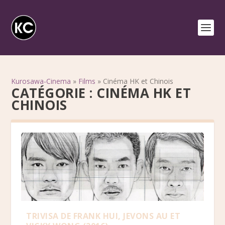
Kurosawa-Cinema
»
Films
»
Cinéma HK et Chinois
CATÉGORIE :
CINÉMA HK ET
CHINOIS
TRIVISA DE FRANK HUI, JEVONS AU ET