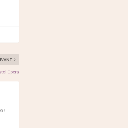
IVANT
stol Opera
5 !