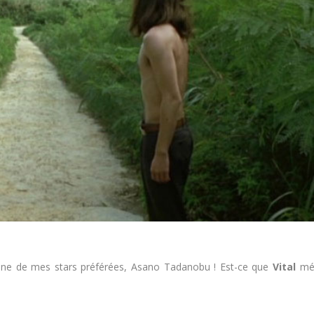
’une de mes stars préférées, Asano Tadanobu ! Est-ce que
Vital
mér