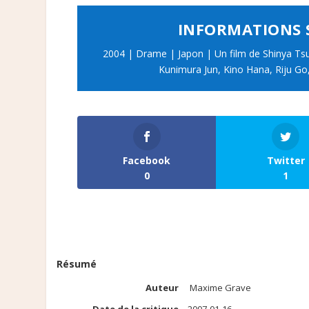
INFORMATIONS 
2004 | Drame | Japon | Un film de Shinya T
Kunimura Jun, Kino Hana, Riju Go, 
Facebook
Twitter
0
1
Résumé
Auteur
Maxime Grave
Date de la critique
2007-01-16