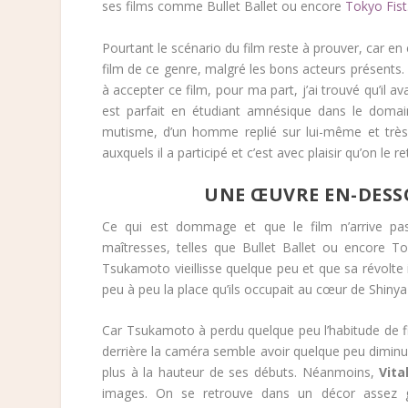
ses films comme Bullet Ballet ou encore
Tokyo Fist
Pourtant le scénario du film reste à prouver, car en e
film de ce genre, malgré les bons acteurs présents
à accepter ce film, pour ma part, j’ai trouvé qu’il 
est parfait en étudiant amnésique dans le domain
mutisme, d’un homme replié sur lui-même et très
auxquels il a participé et c’est avec plaisir qu’on le re
UNE ŒUVRE EN-DESS
Ce qui est dommage et que le film n’arrive pa
maîtresses, telles que Bullet Ballet ou encore To
Tsukamoto vieillisse quelque peu et que sa révolte
peu à peu la place qu’ils occupait au cœur de Shin
Car Tsukamoto à perdu quelque peu l’habitude de fi
derrière la caméra semble avoir quelque peu diminu
plus à la hauteur de ses débuts. Néanmoins,
Vita
images. On se retrouve dans un décor assez g