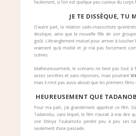
facilement, si l’on est quelque peu curieux du corps
JE TE DISSÈQUE, TU
D’autre part, la relation sado-masochiste qu’entre
dissèque, ainsi que la nouvelle fille de son grou
goût. L’étranglement mutuel pour arriver à toucher l
vraiment qu’à moitié et je n’ai pas forcement comp
scènes.
Malheureusement, le scénario ne tient pas tout à fa
assez secrètes et sans réponses, mais pourtant
Vi
mais il n’est pas aussi abouti que les premiers films 
HEUREUSEMENT QUE TADANOBU 
Pour ma part, j’ai grandement apprécié ce film. Sû
Tadanobu, sans lequel, le film n’aurait à vrai dire 
voir Shinya Tsukamoto perdre peu à peu ses talen
seulement d’une passade.