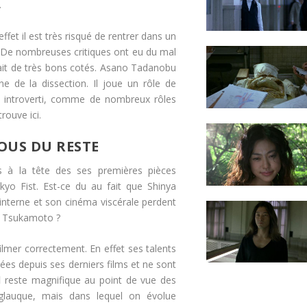
.
ffet il est très risqué de rentrer dans un
. De nombreuses critiques ont eu du mal
avait de très bons cotés. Asano Tadanobu
e de la dissection. Il joue un rôle de
 introverti, comme de nombreux rôles
trouve ici.
OUS DU RESTE
s à la tête des ses premières pièces
kyo Fist. Est-ce du au fait que Shinya
 interne et son cinéma viscérale perdent
ya Tsukamoto ?
lmer correctement. En effet ses talents
ées depuis ses derniers films et ne sont
l
reste magnifique au point de vue des
lauque, mais dans lequel on évolue