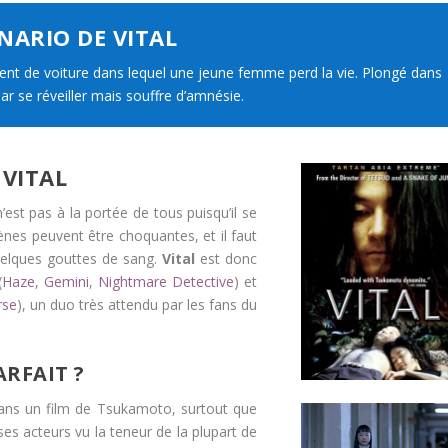
NARIO DE VITAL
ent de voiture dans lequel une jeune femme perd la vie. Plongé dans
par se réveiller mais souffre d’amnésie.
 VITAL
est pas à la portée de tous puisqu’il se
cènes peuvent être choquantes, et il faut
quelques gouttes de sang.
Vital
est donc
(
Haze
,
Gemini
,
Nightmare Detective
) et
rse
), un duo très attendu par les fans du
RFAIT ?
dans un film de Tsukamoto, surtout que
es acteurs vu la teneur de la plupart de