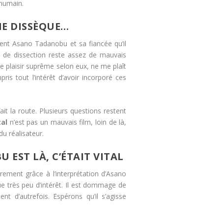
 humain.
 ME DISSÈQUE…
tient Asano Tadanobu et sa fiancée qu’il
pe de dissection reste assez de mauvais
e plaisir suprême selon eux, ne me plaît
ris tout l’intérêt d’avoir incorporé ces
it la route. Plusieurs questions restent
tal
n’est pas un mauvais film, loin de là,
du réalisateur.
EST LÀ, C’ÉTAIT VITAL
rement grâce à l’interprétation d’Asano
que très peu d’intérêt. Il est dommage de
t d’autrefois. Espérons qu’il s’agisse