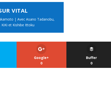
SUR VITAL
sukamoto | Avec Asano Tadanobu,
KiKi et Kishibe Ittoku
Google+
Buffer
0
0