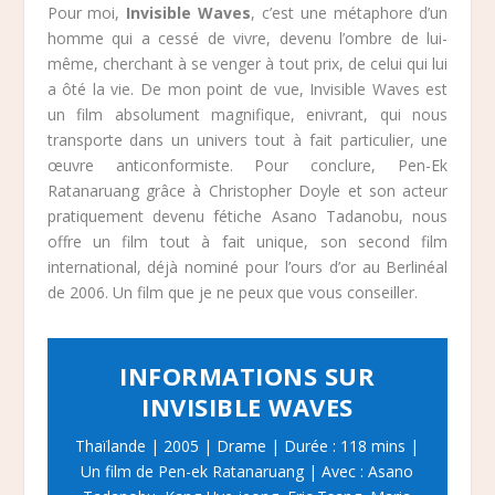
Pour moi,
Invisible Waves
, c’est une métaphore d’un
homme qui a cessé de vivre, devenu l’ombre de lui-
même, cherchant à se venger à tout prix, de celui qui lui
a ôté la vie. De mon point de vue, Invisible Waves est
un film absolument magnifique, enivrant, qui nous
transporte dans un univers tout à fait particulier, une
œuvre anticonformiste. Pour conclure, Pen-Ek
Ratanaruang grâce à Christopher Doyle et son acteur
pratiquement devenu fétiche Asano Tadanobu, nous
offre un film tout à fait unique, son second film
international, déjà nominé pour l’ours d’or au Berlinéal
de 2006. Un film que je ne peux que vous conseiller.
INFORMATIONS SUR
INVISIBLE WAVES
Thaïlande | 2005 | Drame | Durée : 118 mins |
Un film de Pen-ek Ratanaruang | Avec : Asano