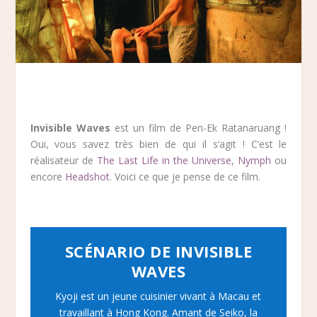
Invisible Waves
est un film de Pen-Ek Ratanaruang !
Oui, vous savez très bien de qui il s’agit ! C’est le
réalisateur de
The Last Life in the Universe
,
Nymph
ou
encore
Headshot
. Voici ce que je pense de ce film.
SCÉNARIO DE INVISIBLE
WAVES
Kyoji est un jeune cuisinier vivant à Macau et
travaillant à Hong Kong. Amant de Seiko, la