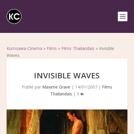
Kurosawa-Cinema
»
Films
»
Films Thailandais
»
Invisible
Waves
INVISIBLE WAVES
Publié par
Maxime Grave
|
14/01/2007
|
Films
Thailandais
|
1