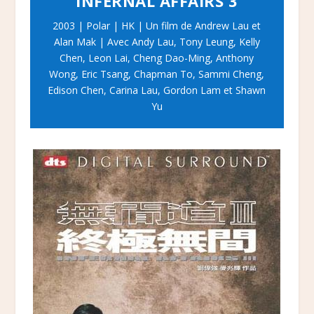
INFERNAL AFFAIRS 3
2003 | Polar | HK | Un film de Andrew Lau et
Alan Mak | Avec Andy Lau, Tony Leung, Kelly
Chen, Leon Lai, Cheng Dao-Ming, Anthony
Wong, Eric Tsang, Chapman To, Sammi Cheng,
Edison Chen, Carina Lau, Gordon Lam et Shawn
Yu