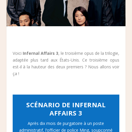
Voici
Infernal Affairs 3
, le troisième opus de la trilogie,
adaptée plus tard aux États-Unis. Ce troisième opus
est-il à la hauteur des deux premiers ? Nous allons voir
ça !
SCÉNARIO DE INFERNAL
AFFAIRS 3
Après dix mois de purgatoire à un poste
administratif, l’officier de police Ming, soupçonné