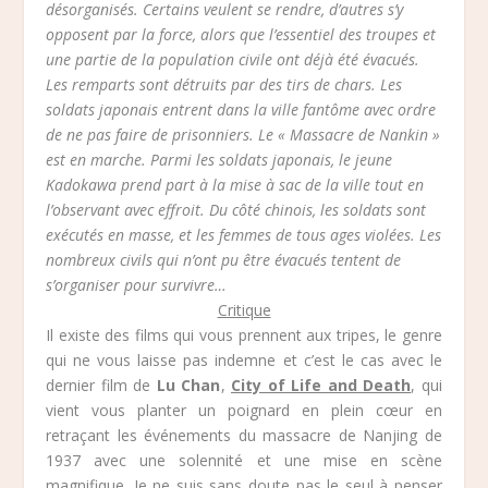
désorganisés. Certains veulent se rendre, d’autres s’y
opposent par la force, alors que l’essentiel des troupes et
une partie de la population civile ont déjà été évacués.
Les remparts sont détruits par des tirs de chars. Les
soldats japonais entrent dans la ville fantôme avec ordre
de ne pas faire de prisonniers. Le « Massacre de Nankin »
est en marche. Parmi les soldats japonais, le jeune
Kadokawa prend part à la mise à sac de la ville tout en
l’observant avec effroit. Du côté chinois, les soldats sont
exécutés en masse, et les femmes de tous ages violées. Les
nombreux civils qui n’ont pu être évacués tentent de
s’organiser pour survivre…
Critique
Il existe des films qui vous prennent aux tripes, le genre
qui ne vous laisse pas indemne et c’est le cas avec le
dernier film de
Lu Chan
,
City of Life and Death
, qui
vient vous planter un poignard en plein cœur en
retraçant les événements du massacre de Nanjing de
1937 avec une solennité et une mise en scène
magnifique. Je ne suis sans doute pas le seul à penser