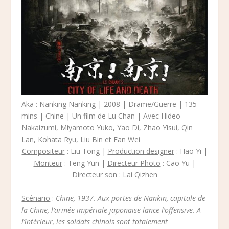
Aka : Nanking Nanking | 2008 | Drame/Guerre | 135
mins | Chine | Un film de Lu Chan | Avec Hideo
Nakaizumi, Miyamoto Yuko, Yao Di, Zhao Yisui, Qin
Lan, Kohata Ryu, Liu Bin et Fan Wei
Compositeur
: Liu Tong |
Production designer
: Hao Yi |
Monteur
: Teng Yun |
Directeur Photo
: Cao Yu |
Directeur son
: Lai Qizhen
Scénario
:
Chine, 1937. Aux portes de Nankin, capitale de
la Chine, l’armée impériale japonaise lance l’offensive. A
l’intérieur, les soldats chinois sont totalement