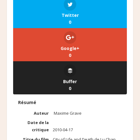
Twitter
0
Google+
0
Buffer
0
Résumé
Auteur
Maxime Grave
Date de la
critique
2010-04-17
Titre du film
City of Life and Death de Lu Chan