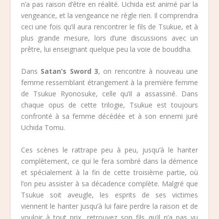
n’a pas raison d’être en réalité. Uchida est animé par la
vengeance, et la vengeance ne règle rien. Il comprendra
ceci une fois qu’il aura rencontrer le fils de Tsukue, et à
plus grande mesure, lors d’une discussions avec un
prêtre, lui enseignant quelque peu la voie de bouddha.
Dans
Satan’s Sword 3
, on rencontre à nouveau une
femme ressemblant étrangement à la première femme
de Tsukue Ryonosuke, celle qu’il a assassiné. Dans
chaque opus de cette trilogie, Tsukue est toujours
confronté à sa femme décédée et à son ennemi juré
Uchida Tomu.
Ces scènes le rattrape peu à peu, jusqu’à le hanter
complètement, ce qui le fera sombré dans la démence
et spécialement à la fin de cette troisième partie, où
l’on peu assister à sa décadence complète. Malgré que
Tsukue soit aveugle, les esprits de ses victimes
viennent le hanter jusqu’à lui faire perdre la raison et de
vouloir à tout prix, retrouvez son fils qu’il n’a pas vu