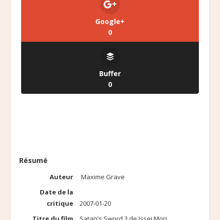
Google+
0
Buffer
0
Résumé
Auteur
Maxime Grave
Date de la
critique
2007-01-20
Titre du film
Satan's Sword 3 de Issei Mori