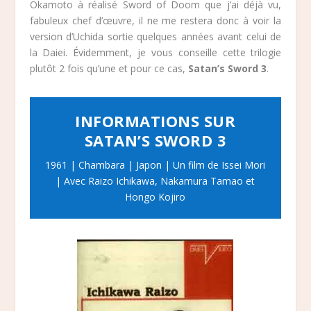
Okamoto à réalisé Sword of Doom que j’ai déjà vu,
fabuleux chef d’œuvre, il ne me restera donc à voir la
version d’Uchida sortie quelques années avant celui de
la Daiei. Évidemment, je vous conseille cette trilogie
plutôt 2 fois qu’une et pour ce cas,
Satan’s Sword 3
.
INFORMATIONS SUR
SATAN’S SWORD 3
1961 | Chambara | Japon | Un film de Issei Mori
| Avec Raizo Ichikawa, Nakamura Tamao et
Hongo Kojiro