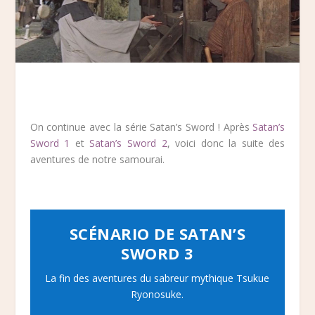
On continue avec la série Satan’s Sword ! Après
Satan’s
Sword 1
et
Satan’s Sword 2
, voici donc la suite des
aventures de notre samourai.
SCÉNARIO DE SATAN’S
SWORD 3
La fin des aventures du sabreur mythique Tsukue
Ryonosuke.