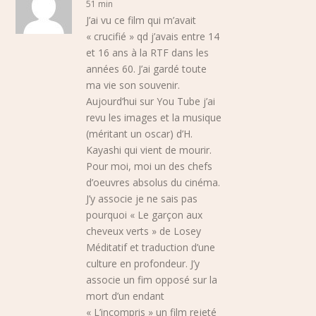
51 min
J’ai vu ce film qui m’avait
« crucifié » qd j’avais entre 14
et 16 ans à la RTF dans les
années 60. J’ai gardé toute
ma vie son souvenir.
Aujourd’hui sur You Tube j’ai
revu les images et la musique
(méritant un oscar) d’H.
Kayashi qui vient de mourir.
Pour moi, moi un des chefs
d’oeuvres absolus du cinéma.
J’y associe je ne sais pas
pourquoi « Le garçon aux
cheveux verts » de Losey
Méditatif et traduction d’une
culture en profondeur. J’y
associe un fim opposé sur la
mort d’un endant
« L’incompris » un film rejeté