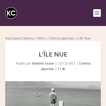
Kurosawa-Cinema
»
Films
»
Cinéma Japonais
»
L’île Nue
L’ÎLE NUE
Publié par
Maxime Grave
|
23/12/2007
|
Cinéma
Japonais
|
11