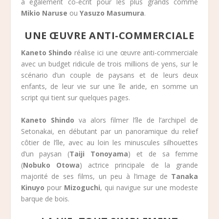
a également co-écrit pour les plus grands comme
Mikio Naruse
ou
Yasuzo Masumura
.
UNE ŒUVRE ANTI-COMMERCIALE
Kaneto Shindo
réalise ici une œuvre anti-commerciale
avec un budget ridicule de trois millions de yens, sur le
scénario d’un couple de paysans et de leurs deux
enfants, de leur vie sur une île aride, en somme un
script qui tient sur quelques pages.
Kaneto Shindo
va alors filmer l’île de l’archipel de
Setonakai, en débutant par un panoramique du relief
côtier de l’île, avec au loin les minuscules silhouettes
d’un paysan (
Taiji Tonoyama
) et de sa femme
(
Nobuko Otowa
) actrice principale de la grande
majorité de ses films, un peu à l’image de
Tanaka
Kinuyo
pour
Mizoguchi
, qui navigue sur une modeste
barque de bois.