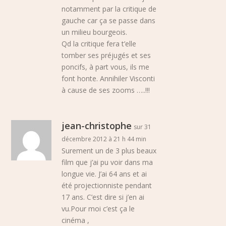
notamment par la critique de
gauche car ça se passe dans
un milieu bourgeois.
Qd la critique fera t’elle
tomber ses préjugés et ses
poncifs, à part vous, ils me
font honte. Annihiler Visconti
à cause de ses zooms …..!!!
jean-christophe
sur 31
décembre 2012 à 21 h 44 min
Surement un de 3 plus beaux
film que j’ai pu voir dans ma
longue vie. J’ai 64 ans et ai
été projectionniste pendant
17 ans. C’est dire si j’en ai
vu.Pour moi c’est ça le
cinéma ,