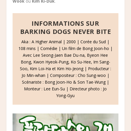
Wook
ou
Kim Ki-Duk
.
INFORMATIONS SUR
BARKING DOGS NEVER BITE
Aka : A Higher Animal | 2000 | Corée du Sud |
108 mins | Comédie | Un film de Bong Joon-ho |
Avec Lee Seong-Jaen Bae Du-na, Byeon Hee
Bong, Kwon Hyeok-Pung, Ko Su-Hee, Im Sang-
Soo, Kim Loi-Ha et Kim Ho-Jeong | Producteur :
Jo Min-whan | Compositeur : Cho Sung-woo |
Scénariste : Bong Joon-Ho & Son Tae-Wung |
Monteur : Lee Eun-Su | Directeur photo : Jo
Yong-Gyu