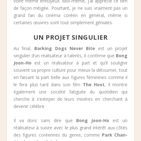
voire même ennuyeux. Moi-même, j’ai apprécié ce film
de façon mitigée. Pourtant, je ne suis vraiment pas un
grand fan du cinéma coréen en général, même si
certaines œuvres sont tout simplement géniales.
UN PROJET SINGULIER
Au final,
Barking Dogs Never Bite
est un projet
singulier d’un réalisateur à talents, il confirme que
Bong
Joon-Ho
est un réalisateur à part et qu’il souligne
souvent sa propre culture pour mieux la détourner, tout
en faisant la part belle aux figures féminines comme il
le fera plus tard dans son film
The Host
, il montre
également une société fatiguée du quotidien qui
cherche à s’extirper de leurs misères en cherchant à
devenir célèbre.
Il va donc sans dire que
Bong Joon-Ho
est un
réalisateur à suivre avec le plus grand intérêt aux côtés
des figures coréennes du genre, comme
Park Chan-