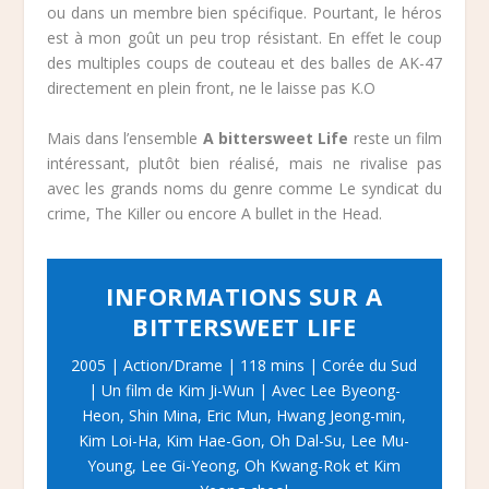
ou dans un membre bien spécifique. Pourtant, le héros
est à mon goût un peu trop résistant. En effet le coup
des multiples coups de couteau et des balles de AK-47
directement en plein front, ne le laisse pas K.O
Mais dans l’ensemble
A bittersweet Life
reste un film
intéressant, plutôt bien réalisé, mais ne rivalise pas
avec les grands noms du genre comme Le syndicat du
crime, The Killer ou encore A bullet in the Head.
INFORMATIONS SUR A
BITTERSWEET LIFE
2005 | Action/Drame | 118 mins | Corée du Sud
| Un film de Kim Ji-Wun | Avec Lee Byeong-
Heon, Shin Mina, Eric Mun, Hwang Jeong-min,
Kim Loi-Ha, Kim Hae-Gon, Oh Dal-Su, Lee Mu-
Young, Lee Gi-Yeong, Oh Kwang-Rok et Kim