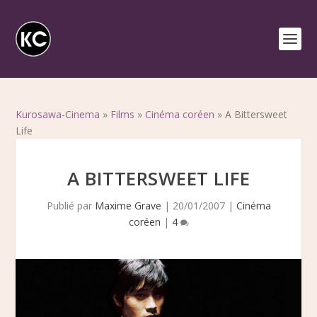
Kurosawa-Cinema
»
Films
»
Cinéma coréen
»
A Bittersweet
Life
A BITTERSWEET LIFE
Publié par
Maxime Grave
|
20/01/2007
|
Cinéma
coréen
|
4