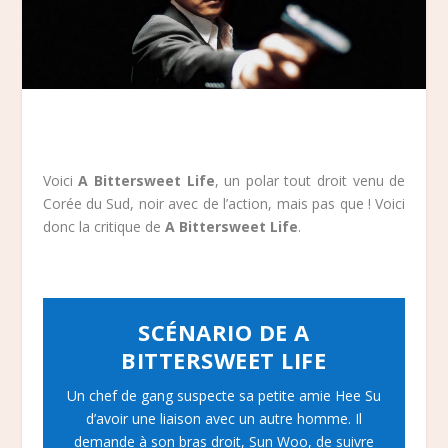
Voici
A Bittersweet Life
, un polar tout droit venu de
Corée du Sud, noir avec de l’action, mais pas que ! Voici
donc la critique de
A Bittersweet Life
.
SCÉNARIO DE A
BITTERSWEET LIFE
Un chef de gang suspecte sa petite amie Hee Su
d’avoir une liaison avec un autre homme. Il
demande à son bras droit, Sun Woo, de suivre