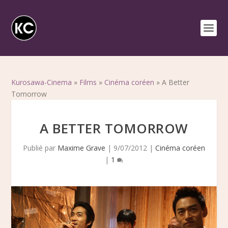
Kurosawa-Cinema
»
Films
»
Cinéma coréen
»
A Better
Tomorrow
A BETTER TOMORROW
Publié par
Maxime Grave
|
9/07/2012
|
Cinéma coréen
|
1