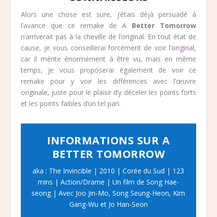
Alors une chose est sure, j’étais déjà persuadé à
l’avance que ce remake de A
Better Tomorrow
n’arriverait pas à la cheville de l’original. En tout état de
cause, je vous conseillerai forcément de voir
l’original
,
car il mérite énormément à être vu, mais en même
temps, je vous proposerai également de voir ce
remake pour y voir les différences avec l’œuvre
originale, juste pour le plaisir d’y déceler les points forts
et les points faibles d’un tel pari.
INFORMATIONS SUR A
BETTER TOMORROW
aka : The Invincible | 2010 | Corée du Sud | 123
mins | Action/Drame | Un film de Song Hae-
seong | Avec Joo Jin-Mo, Song Seung-Heon, Kim
Gang-Wu et Jo Han-Seon