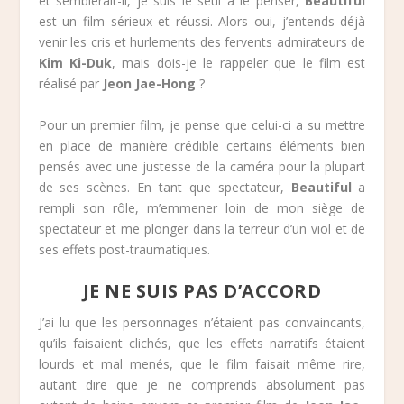
et semblerait-il, je suis le seul à le penser,
Beautiful
est un film sérieux et réussi. Alors oui, j’entends déjà
venir les cris et hurlements des fervents admirateurs de
Kim Ki-Duk
, mais dois-je le rappeler que le film est
réalisé par
Jeon Jae-Hong
?
Pour un premier film, je pense que celui-ci a su mettre
en place de manière crédible certains éléments bien
pensés avec une justesse de la caméra pour la plupart
de ses scènes. En tant que spectateur,
Beautiful
a
rempli son rôle, m’emmener loin de mon siège de
spectateur et me plonger dans la terreur d’un viol et de
ses effets post-traumatiques.
JE NE SUIS PAS D’ACCORD
J’ai lu que les personnages n’étaient pas convaincants,
qu’ils faisaient clichés, que les effets narratifs étaient
lourds et mal menés, que le film faisait même rire,
autant dire que je ne comprends absolument pas