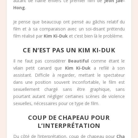
autant de haine envers ce premier film de
Jeon Jae-
Hong
.
Je pense que beaucoup ont pensé au gâchis relatif du
film et à sa comparaison avec un soi-disant prétendu
film réalisé par
Kim Ki-Duk
et c’est bien là le problème.
CE N’EST PAS UN KIM KI-DUK
Il ne faut pas considérer
Beautiful
comme étant le
vilain petit canard que
Kim Ki-Duk
a refilé à son
assistant. Difficile à regarder, mettant le spectateur
dans une position souvent inconfortable, le film est
sexuellement chargé sans être graphique, sans
pourtant autant négliger certaines scènes de violence
sexuelles, nécessaires pour ce type de film.
COUP DE CHAPEAU POUR
L’INTERPRÉTATION
Du côté de l’interprétation, coup de chapeau pour
Cha