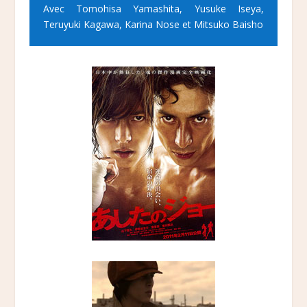
Avec Tomohisa Yamashita, Yusuke Iseya,
Teruyuki Kagawa, Karina Nose et Mitsuko Baisho