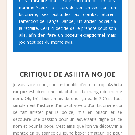
C’est l’histoire d’un jeune roublard de 15 ans,
nommé Yabuki Joe. Lors de son arrivée dans un
bidonville, ses aptitudes au combat attirent
l’attention de Tange Danpei, un ancien boxeur à
la retraite. Celui-ci décide de le prendre sous son
aile, afin d’en faire un boxeur exceptionnel mais
Joe n’est pas du même avis.
CRITIQUE DE ASHITA NO JOE
Je vais faire court, car il est inutile d’en dire trop.
Ashita
no joe
est donc une adaptation du manga du même
nom. Ok, très bien, mais de quoi ça parle ? C’est tout
simplement l’histoire d’un petit voyou d’un bidonville qui
se fait arrêter par la police, mis en prison et se
découvre une passion pour un adversaire digne de ce
nom et pour la boxe. C’est ainsi que l’on va découvrir la
montée en puissance du jeune boxer amateur Joe pour