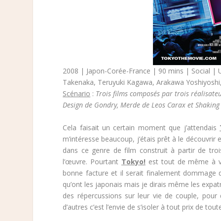
2008 | Japon-Corée-France | 90 mins | Social |
Takenaka, Teruyuki Kagawa, Arakawa Yoshiyoshi, 
Scénario
:
Trois films composés par trois réalisateur
Design de Gondry, Merde de Leos Carax et Shakin
Cela faisait un certain moment que j’attendais
m’intéresse beaucoup, j’étais prêt à le découvrir
dans ce genre de film construit à partir de troi
l’œuvre. Pourtant
Tokyo!
est tout de même à vo
bonne facture et il serait finalement dommage d’
qu’ont les japonais mais je dirais même les expatri
des répercussions sur leur vie de couple, pour d’
d’autres c’est l’envie de s’isoler à tout prix de to