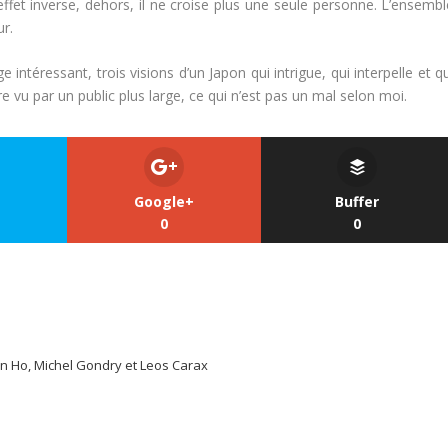
l’effet inverse, dehors, il ne croise plus une seule personne. L’ensemb
ur.
ntéressant, trois visions d’un Japon qui intrigue, qui interpelle et q
 vu par un public plus large, ce qui n’est pas un mal selon moi.
Google+
Buffer
0
0
n Ho, Michel Gondry et Leos Carax