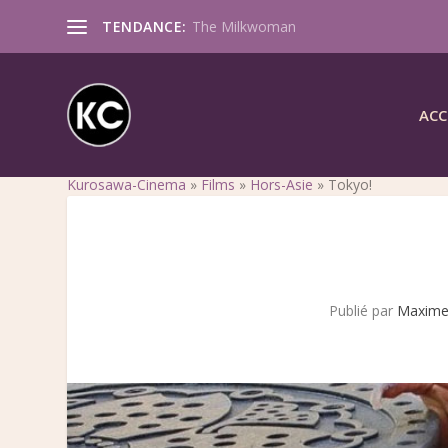
TENDANCE:
The Milkwoman
ACC
Kurosawa-Cinema
»
Films
»
Hors-Asie
»
Tokyo!
Publié par
Maxime