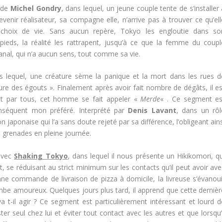
i de
Michel Gondry
, dans lequel, un jeune couple tente de s’installer
ir réalisateur, sa compagne elle, n’arrive pas à trouver ce qu’ell
 choix de vie. Sans aucun repère, Tokyo les engloutie dans so
ieds, la réalité les rattrapent, jusqu’à ce que la femme du coupl
anal, qui n’a aucun sens, tout comme sa vie.
 lequel, une créature sème la panique et la mort dans les rues d
 des égouts ». Finalement après avoir fait nombre de dégâts, il es
vit par tous, cet homme se fait appeler «
Merde
« . Ce segment es
onséquent mon préféré. Interprété par
Denis Lavant
, dans un rôl
n japonaise qui l’a sans doute rejeté par sa différence, l’obligeant ain
es grenades en pleine journée.
vec
Shaking Tokyo
, dans lequel il nous présente un Hikikomori, qu
se réduisant au strict minimum sur les contacts qu’il peut avoir ave
nne commande de livraison de pizza à domicile, la livreuse s’évanoui
ombe amoureux. Quelques jours plus tard, il apprend que cette dernièr
t-il agir ? Ce segment est particulièrement intéressant et lourd d
r seul chez lui et éviter tout contact avec les autres et que lorsqu’i