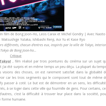
 Un film de Bong Joon-Ho, Leos Carax et Michel Gondry | Avec Naoto
Matsushige Yutaka, Ishibashi Renji, Aoi Yu et Kase Ryo
s différents, chacun d’entres eux, inspirés par la ville de Tokyo, Interio
g Tokyo de Bong Joon-ho…
Critique
Tokyo!
, film réalisé par trois pointures du cinéma sur un sujet qu
 et j’ai été surpris et en même temps un peu déçu. La plupart du temps
s visions des choses, on est rarement satisfait dans la globalité d
ir car les trois segments qui le composent sont tout de même d
y passer à coté. Le but est de démontrer en un sens, les difficulté
és, à se loger dans cette ville qui fourmille de gens. Pour certains, c
autres, c’est la difficulté à trouver leur place dans la société, pou
ute forme humaine.