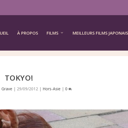
UEIL
À PROPOS
FILMS
MEILLEURS FILMS JAPONAIS
TOKYO!
 Grave
|
29/09/2012
|
Hors-Asie
|
0