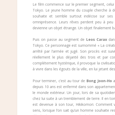
Le film commence sur le premier segment, celu
Tokyo. Le jeune homme du couple cherche à deven
souhaite et semble surtout indécise sur ses
omniprésence. Leurs rêves perdent peu à peu p
devienne un objet étrange. Un objet finalement b
Puis on passe au segment de
Leos Carax
dans
Tokyo. Ce personnage est surnommé « La créature
arrêté par l’armée et jugé. Son procès est sui
réellement le plus déjanté des trois et par c
complétement hystérique, il provoque la civilisatio
à vivre dans les égouts de la ville, en lui jetant d
Pour terminer, c’est au tour de
Bong Joon-Ho
a
depuis 10 ans est enfermé dans son appartement, 
le monde extérieur. Un jour, lors de sa quotidie
chez lui suite à un tremblement de terre. Il en t
est devenue à son tour, Hikikomori. Comment va 
sens, lorsque l’on sait qu’un homme souhaite reste