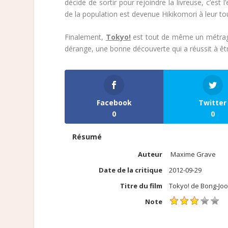
décide de sortir pour rejoindre la livreuse, c’est 
de la population est devenue Hikikomori à leur to
Finalement,
Tokyo!
est tout de même un métrage i
dérange, une bonne découverte qui a réussit à être
Facebook
Twitter
0
0
Résumé
Auteur
Maxime Grave
Date de la critique
2012-09-29
Titre du film
Tokyo! de Bong-Joo
Note