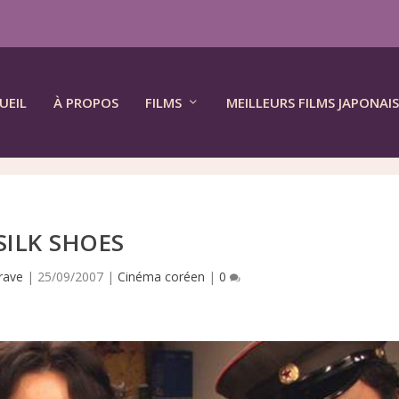
UEIL
À PROPOS
FILMS
MEILLEURS FILMS JAPONAIS
SILK SHOES
rave
|
25/09/2007
|
Cinéma coréen
|
0