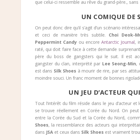
que celui-ci ressemble au rêve du grand-père., sans
UN COMIQUE DE 
On peut donc dire qu’il s’agit d’un scénario intéress
et ceci de manière très subtile.
Choi Deok-M
Peppermint Candy
ou encore
Antarctic Journal
, 
raté, qui doit faire face à cette demande surprena
père du boss de gangsters qui le suit. Il est
gangster du clan, interprété par
Lee Seong-Min
,
est dans
Silk Shoes
à mourir de rire, par ses attit
moindre souci. Un franc moment de bonnes rigolad
UN JEU D’ACTEUR QU
Tout l’intérêt du film réside dans le jeu d’acteur et
se trouve réellement en Corée du Nord. On peut d’
entre la Corée du Sud et la Corée du Nord, comme 
Shoes
, la ressemblance des acteurs qui interpréta
dans
JSA
et ceux dans
Silk Shoes
est vraiment trou