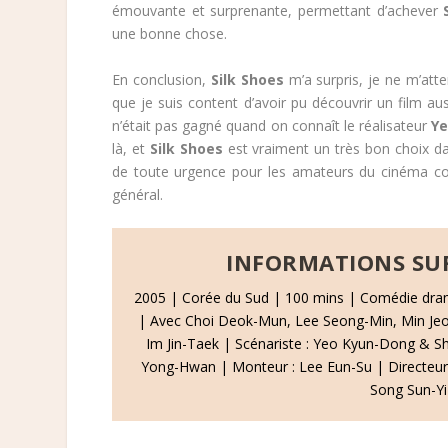
émouvante et surprenante, permettant d’achever
une bonne chose.
En conclusion,
Silk Shoes
m’a surpris, je ne m’atte
que je suis content d’avoir pu découvrir un film aus
n’était pas gagné quand on connaît le réalisateur
Ye
là, et
Silk Shoes
est vraiment un très bon choix d
de toute urgence pour les amateurs du cinéma c
général.
INFORMATIONS SUR
2005 | Corée du Sud | 100 mins | Comédie dra
| Avec Choi Deok-Mun, Lee Seong-Min, Min Jeo
Im Jin-Taek | Scénariste : Yeo Kyun-Dong & Shi
Yong-Hwan | Monteur : Lee Eun-Su | Directeur
Song Sun-Yi