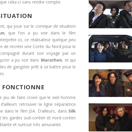
 que celui-ci sans rendre compte.
SITUATION
ant, qui joue sur le comique de situation
un
, que l’on a pu voir dans le film
interprète ici, ce réalisateur quelque peu
nte de recréer une Corée du Nord pour le
 accompagné durant son voyage par un
 qu’on a pu voir dans
Marathon
, et qui
udes de gangster prêt à se battre pour le
es.
I FONCTIONNE
 le jeu de faire croire que le vieil homme
ailleurs retrouver la ligne séparatrice
dans le film JSA. D’ailleurs, dans
Silk
it les gardes sud-coréen et nord-coréen
blante et surtout très amusante.