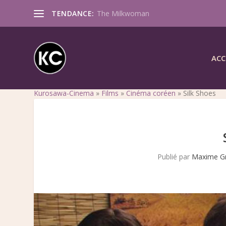
TENDANCE:
The Milkwoman
ACC
Kurosawa-Cinema
»
Films
»
Cinéma coréen
»
Silk Shoes
Publié par
Maxime G