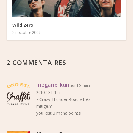
Wild Zero
25 octobre 2009
2 COMMENTAIRES
megane-kun
sur 16 mars
2010 à 3 h 19 min
« Crazy Thunder Road » très
mitigé??
you lost 3 mana points!