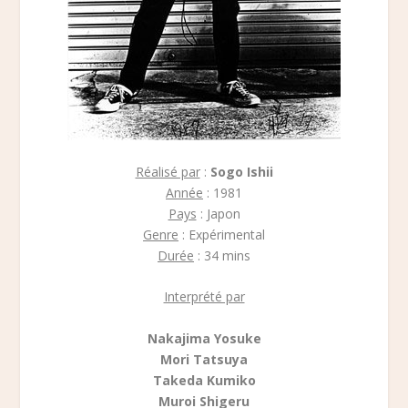
Réalisé par
:
Sogo Ishii
Année
: 1981
Pays
: Japon
Genre
: Expérimental
Durée
: 34 mins
Interprété par
Nakajima Yosuke
Mori Tatsuya
Takeda Kumiko
Muroi Shigeru