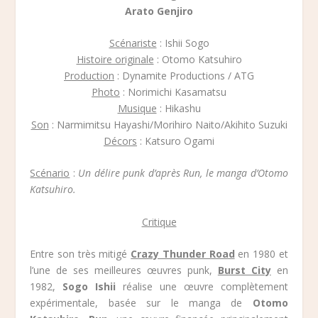
Arato Genjiro
Scénariste
: Ishii Sogo
Histoire originale
: Otomo Katsuhiro
Production
: Dynamite Productions / ATG
Photo
: Norimichi Kasamatsu
Musique
: Hikashu
Son
: Narmimitsu Hayashi/Morihiro Naito/Akihito Suzuki
Décors
: Katsuro Ogami
Scénario
:
Un délire punk d’après Run, le manga d’Otomo
Katsuhiro.
Critique
Entre son très mitigé
Crazy Thunder Road
en 1980 et
l’une de ses meilleures œuvres punk,
Burst City
en
1982,
Sogo Ishii
réalise une œuvre complètement
expérimentale, basée sur le manga de
Otomo