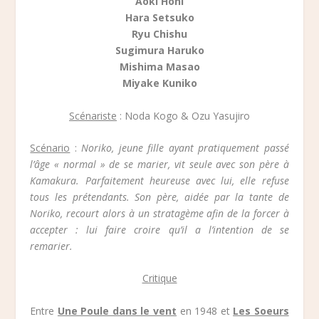
Aoki Hohi
Hara Setsuko
Ryu Chishu
Sugimura Haruko
Mishima Masao
Miyake Kuniko
Scénariste
: Noda Kogo & Ozu Yasujiro
Scénario
:
Noriko, jeune fille ayant pratiquement passé
l’âge « normal » de se marier, vit seule avec son père à
Kamakura. Parfaitement heureuse avec lui, elle refuse
tous les prétendants. Son père, aidée par la tante de
Noriko, recourt alors à un stratagème afin de la forcer à
accepter : lui faire croire qu’il a l’intention de se
remarier.
Critique
Entre
Une Poule dans le vent
en 1948 et
Les Soeurs