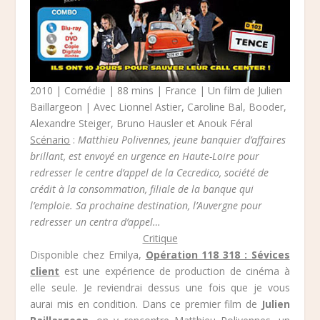
2010 | Comédie | 88 mins | France | Un film de Julien
Baillargeon | Avec Lionnel Astier, Caroline Bal, Booder,
Alexandre Steiger, Bruno Hausler et Anouk Féral
Scénario
:
Matthieu Polivennes, jeune banquier d’affaires
brillant, est envoyé en urgence en Haute-Loire pour
redresser le centre d’appel de la Cecredico, société de
crédit à la consommation, filiale de la banque qui
l’emploie. Sa prochaine destination, l’Auvergne pour
redresser un centra d’appel…
Critique
Disponible chez Emilya,
Opération 118 318 : Sévices
client
est une expérience de production de cinéma à
elle seule. Je reviendrai dessus une fois que je vous
aurai mis en condition. Dans ce premier film de
Julien