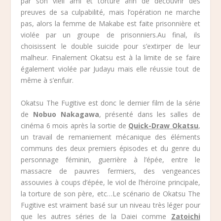
par son vieil ami et torturé afin de découvrir des
preuves de sa culpabilité, mais l’opération ne marche
pas, alors la femme de Makabe est faite prisonnière et
violée par un groupe de prisonniers.Au final, ils
choisissent le double suicide pour s’extirper de leur
malheur. Finalement Okatsu est à la limite de se faire
également violée par Judayu mais elle réussie tout de
même à s’enfuir.
Okatsu The Fugitive est donc le dernier film de la série
de
Nobuo Nakagawa
, présenté dans les salles de
cinéma 6 mois après la sortie de
Quick-Draw Okatsu
,
un travail de remaniement mécanique des éléments
communs des deux premiers épisodes et du genre du
personnage féminin, guerrière à l’épée, entre le
massacre de pauvres fermiers, des vengeances
assouvies à coups d’épée, le viol de l’héroïne principale,
la torture de son père, etc…Le scénario de Okatsu The
Fugitive est vraiment basé sur un niveau très léger pour
que les autres séries de la Daiei comme
Zatoichi