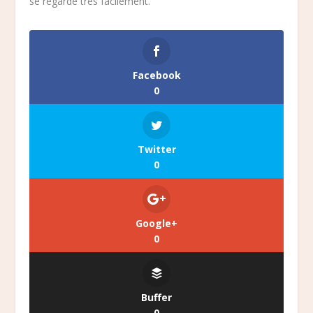
se regarde très facilement.
Facebook
0
Twitter
0
Google+
0
Buffer
0