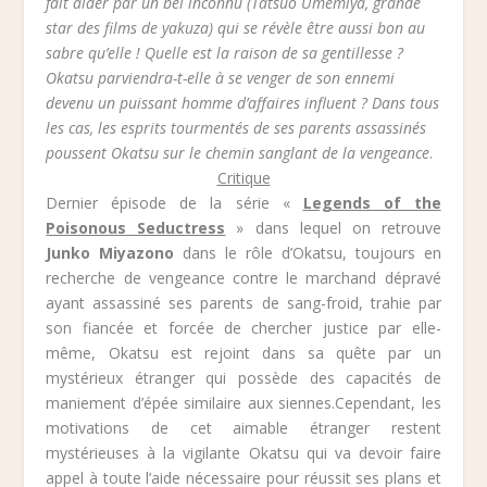
fait aider par un bel inconnu (Tatsuo Umemiya, grande
star des films de yakuza) qui se révèle être aussi bon au
sabre qu’elle ! Quelle est la raison de sa gentillesse ?
Okatsu parviendra-t-elle à se venger de son ennemi
devenu un puissant homme d’affaires influent ? Dans tous
les cas, les esprits tourmentés de ses parents assassinés
poussent Okatsu sur le chemin sanglant de la vengeance
.
Critique
Dernier épisode de la série «
Legends of the
Poisonous Seductress
» dans lequel on retrouve
Junko Miyazono
dans le rôle d’Okatsu, toujours en
recherche de vengeance contre le marchand dépravé
ayant assassiné ses parents de sang-froid, trahie par
son fiancée et forcée de chercher justice par elle-
même, Okatsu est rejoint dans sa quête par un
mystérieux étranger qui possède des capacités de
maniement d’épée similaire aux siennes.Cependant, les
motivations de cet aimable étranger restent
mystérieuses à la vigilante Okatsu qui va devoir faire
appel à toute l’aide nécessaire pour réussit ses plans et