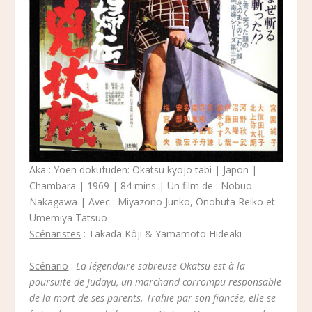
Aka : Yoen dokufuden: Okatsu kyojo tabi | Japon |
Chambara | 1969 | 84 mins | Un film de : Nobuo
Nakagawa | Avec : Miyazono Junko, Onobuta Reiko et
Umemiya Tatsuo
Scénaristes
: Takada Kôji & Yamamoto Hideaki
Scénario
:
La légendaire sabreuse Okatsu est à la
poursuite de Judayu, un marchand corrompu responsable
de la mort de ses parents. Trahie par son fiancée, elle se