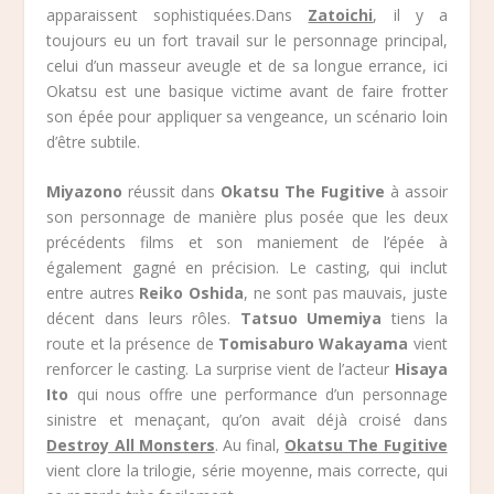
apparaissent sophistiquées.Dans
Zatoichi
, il y a
toujours eu un fort travail sur le personnage principal,
celui d’un masseur aveugle et de sa longue errance, ici
Okatsu est une basique victime avant de faire frotter
son épée pour appliquer sa vengeance, un scénario loin
d’être subtile.
Miyazono
réussit dans
Okatsu The Fugitive
à assoir
son personnage de manière plus posée que les deux
précédents films et son maniement de l’épée à
également gagné en précision. Le casting, qui inclut
entre autres
Reiko Oshida
, ne sont pas mauvais, juste
décent dans leurs rôles.
Tatsuo Umemiya
tiens la
route et la présence de
Tomisaburo Wakayama
vient
renforcer le casting. La surprise vient de l’acteur
Hisaya
Ito
qui nous offre une performance d’un personnage
sinistre et menaçant, qu’on avait déjà croisé dans
Destroy All Monsters
. Au final,
Okatsu The Fugitive
vient clore la trilogie, série moyenne, mais correcte, qui