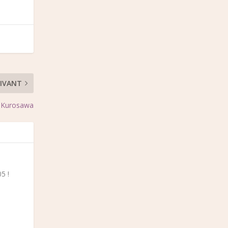
IVANT
a Kurosawa
5 !