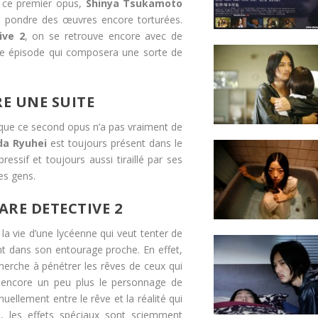
c ce premier opus,
Shinya Tsukamoto
us pondre des œuvres encore torturées.
ive 2
, on se retrouve encore avec de
me épisode qui composera une sorte de
RE UNE SUITE
t que ce second opus n’a pas vraiment de
a Ryuhei
est toujours présent dans le
ressif et toujours aussi tiraillé par ses
es gens.
ARE DETECTIVE 2
la vie d’une lycéenne qui veut tenter de
nt dans son entourage proche. En effet,
herche à pénétrer les rêves de ceux qui
ine encore un peu plus le personnage de
ellement entre le rêve et la réalité qui
e, les effets spéciaux sont sciemment