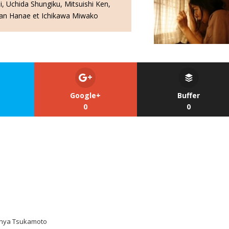
 Uchida Shungiku, Mitsuishi Ken,
Kan Hanae et Ichikawa Miwako
Google+
Buffer
0
0
hinya Tsukamoto