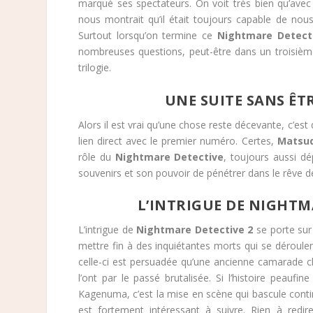
marqué ses spectateurs. On voit très bien qu’ave
nous montrait qu’il était toujours capable de no
Surtout lorsqu’on termine ce
Nightmare Detect
nombreuses questions, peut-être dans un troisiè
trilogie.
UNE SUITE SANS ÊT
Alors il est vrai qu’une chose reste décevante, c’es
lien direct avec le premier numéro. Certes,
Matsud
rôle du
Nightmare Detective
, toujours aussi dép
souvenirs et son pouvoir de pénétrer dans le rêve d
L’INTRIGUE DE NIGHTM
L’intrigue de
Nightmare Detective 2
se porte sur 
mettre fin à des inquiétantes morts qui se déroule
celle-ci est persuadée qu’une ancienne camarade c
l’ont par le passé brutalisée. Si l’histoire peauf
Kagenuma, c’est la mise en scène qui bascule continu
est fortement intéressant à suivre. Rien à redir