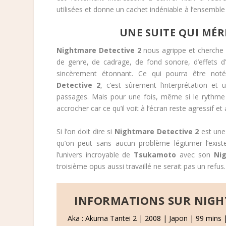
utilisées et donne un cachet indéniable à l’ensemble
UNE SUITE QUI MÉR
Nightmare Detective 2
nous agrippe et cherche 
de genre, de cadrage, de fond sonore, d’effets d
sincèrement étonnant. Ce qui pourra être not
Detective 2
, c’est sûrement l’interprétation et
passages. Mais pour une fois, même si le rythme e
accrocher car ce qu’il voit à l’écran reste agressif et a
Si l’on doit dire si
Nightmare Detective 2
est une 
qu’on peut sans aucun problème légitimer l’exis
l’univers incroyable de
Tsukamoto
avec son
Ni
troisième opus aussi travaillé ne serait pas un refus.
INFORMATIONS SUR NIGH
Aka : Akuma Tantei 2 | 2008 | Japon | 99 mins 