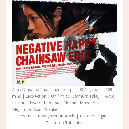
Aka : Negatibu happî chênsô ejji | 2007 | Japon | 109
mins | Live-Action | Un film de Kitamura Takuji | Avec
Ichihara Hayato, Itao Itsuji, Nonami Maho, Seki
Megumi et Asari Yosuke
Scénariste
: Kobayashi Hirotoshi |
Histoire Originale
:
Takimoto Tatsuhiko