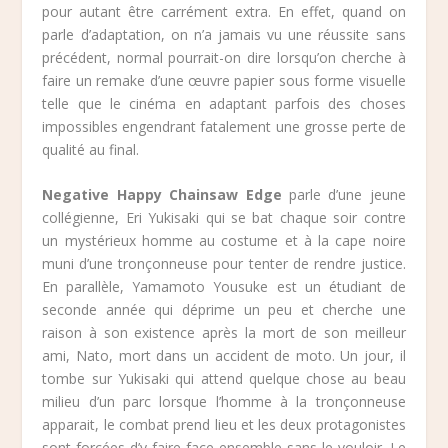
pour autant être carrément extra. En effet, quand on
parle d’adaptation, on n’a jamais vu une réussite sans
précédent, normal pourrait-on dire lorsqu’on cherche à
faire un remake d’une œuvre papier sous forme visuelle
telle que le cinéma en adaptant parfois des choses
impossibles engendrant fatalement une grosse perte de
qualité au final.
Negative Happy Chainsaw Edge
parle d’une jeune
collégienne, Eri Yukisaki qui se bat chaque soir contre
un mystérieux homme au costume et à la cape noire
muni d’une tronçonneuse pour tenter de rendre justice.
En parallèle, Yamamoto Yousuke est un étudiant de
seconde année qui déprime un peu et cherche une
raison à son existence après la mort de son meilleur
ami, Nato, mort dans un accident de moto. Un jour, il
tombe sur Yukisaki qui attend quelque chose au beau
milieu d’un parc lorsque l’homme à la tronçonneuse
apparait, le combat prend lieu et les deux protagonistes
sont forcées d’y faire face ensemble sans le vouloir. Le