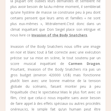
la plupart ont oubliés leurs demandes et semblent ne
plus avoir besoin de lui.Au même moment, il semblerait
qu’une hystérie de masse se construise peu à peu dont
certains pensent que leurs amis et familles « ne sont
plus eux-mêmes », littéralement.C’est donc dans un
climat inquiétant que Don Siegel place son intrigue et
nous livre ce
Invasion of the Body Snatchers
.
Invasion of the Body Snatchers nous offre une image
en noir et blanc tout à fait correcte avec une exécution
précise sur sa mise en scène, le tout soutenu par un
score musical inquiétant de
Carmen Dragon
.
Pourtant, Invasion of the Body Snatchers n’a pas un
gros budget (environ 420000 US$) mais fonctionne
plutôt bien avec une bonne maitrise de la tension
globale du scénario, faisant monter peu à peu
l’inquiétude chez le spectateur.Mais le plus fort avec ce
film, c’est que celui-ci nous inquiète sans avoir besoin
de faire appel à des effets spéciaux ou autres procédés
onéreux.Ici, le simple fait qu’un humain peut être