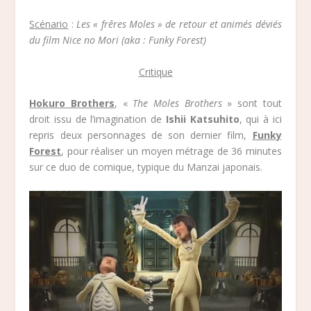
Scénario
:
Les « frêres Moles » de retour et animés déviés
du film Nice no Mori (aka : Funky Forest)
Critique
Hokuro Brothers
, «
The Moles Brothers
» sont tout
droit issu de l’imagination de
Ishii Katsuhito
, qui à ici
repris deux personnages de son dernier film,
Funky
Forest
, pour réaliser un moyen métrage de 36 minutes
sur ce duo de comique, typique du Manzai japonais.