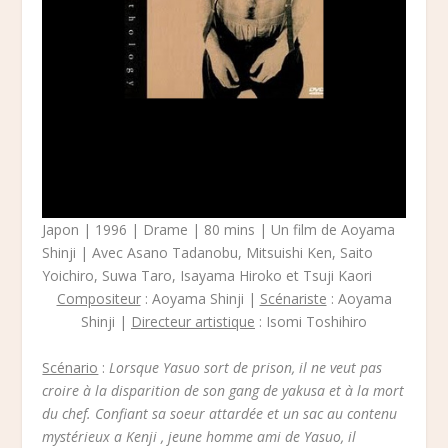
Japon | 1996 | Drame | 80 mins | Un film de Aoyama
Shinji | Avec Asano Tadanobu, Mitsuishi Ken, Saito
Yoichiro, Suwa Taro, Isayama Hiroko et Tsuji Kaori
Compositeur
: Aoyama Shinji |
Scénariste
: Aoyama
Shinji |
Directeur artistique
: Isomi Toshihiro
Scénario
:
Lorsque Yasuo sort de prison, il ne veut pas
croire à la disparition de son gang de yakusa et à la mort
du chef. Confiant sa soeur attardée et un sac au contenu
mystérieux a Kenji , jeune homme ami de Yasuo, il