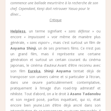
commence une ballade meurtrière à la recherche de son
chef. Cependant, Kenji doit retrouver Yasuo pour le
dîner…
Critique
Helpless
, un terme signifiant «
sans défense
» ou
encore
« Impuissant
» voir même de manière plus
générale, «
sans espoir
« , mais c’est surtout un film de
Aoyama Shinji
, un de ses premiers films. Ce n’est pas
un grand film, mais il représente une certaine
génération et surtout un certain courant du cinéma
Japonais, le cinéma d’auteur.Avant d’être reconnu avec
son film
Eureka
,
Shinji Aoyama
tentait déjà de
transposer son univers calme et si particulier à l’écran,
dans une œuvre particulièrement contemplative,
pratiquement à l’image d’un road-trip admiratif et
nihiliste. Tout d’abord, on a le droit à
Asano Tadanobu
et son regard posé, parfois inquiétant, qui ici, était
encore bien jeune.Loin d’être déjà ancré dans son
interprétation de ce personnage au visage impassible, il