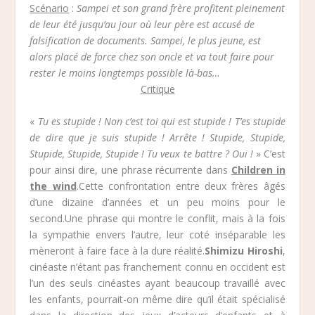
Scénario
:
Sampei et son grand frère profitent pleinement
de leur été jusqu’au jour où leur père est accusé de
falsification de documents. Sampei, le plus jeune, est
alors placé de force chez son oncle et va tout faire pour
rester le moins longtemps possible là-bas…
Critique
«
Tu es stupide ! Non c’est toi qui est stupide ! T’es stupide
de dire que je suis stupide ! Arrête ! Stupide, Stupide,
Stupide, Stupide, Stupide ! Tu veux te battre ? Oui !
» C’est
pour ainsi dire, une phrase récurrente dans
Children in
the wind
.Cette confrontation entre deux frères âgés
d’une dizaine d’années et un peu moins pour le
second.Une phrase qui montre le conflit, mais à la fois
la sympathie envers l’autre, leur coté inséparable les
mèneront à faire face à la dure réalité.
Shimizu Hiroshi
,
cinéaste n’étant pas franchement connu en occident est
l’un des seuls cinéastes ayant beaucoup travaillé avec
les enfants, pourrait-on même dire qu’il était spécialisé