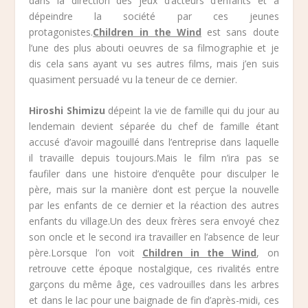
dans la direction des jeux d’acteurs d’enfants et à
dépeindre la société par ces jeunes
protagonistes.
Children in the Wind
est sans doute
l’une des plus abouti oeuvres de sa filmographie et je
dis cela sans ayant vu ses autres films, mais j’en suis
quasiment persuadé vu la teneur de ce dernier.
Hiroshi Shimizu
dépeint la vie de famille qui du jour au
lendemain devient séparée du chef de famille étant
accusé d’avoir magouillé dans l’entreprise dans laquelle
il travaille depuis toujours.Mais le film n’ira pas se
faufiler dans une histoire d’enquête pour disculper le
père, mais sur la manière dont est perçue la nouvelle
par les enfants de ce dernier et la réaction des autres
enfants du village.Un des deux frères sera envoyé chez
son oncle et le second ira travailler en l’absence de leur
père.Lorsque l’on voit
Children in the Wind
, on
retrouve cette époque nostalgique, ces rivalités entre
garçons du même âge, ces vadrouilles dans les arbres
et dans le lac pour une baignade de fin d’après-midi, ces