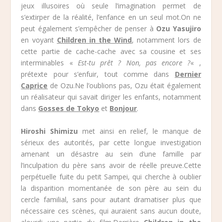
jeux illusoires où seule l’imagination permet de
s’extirper de la réalité, l’enfance en un seul mot.On ne
peut également s’empêcher de penser à
Ozu Yasujiro
en voyant
Children in the Wind
, notamment lors de
cette partie de cache-cache avec sa cousine et ses
interminables «
Est-tu prêt ? Non, pas encore ?
« ,
prétexte pour s’enfuir, tout comme dans
Dernier
Caprice
de Ozu.Ne l’oublions pas, Ozu était également
un réalisateur qui savait diriger les enfants, notamment
dans
Gosses de Tokyo
et
Bonjour
.
Hiroshi Shimizu
met ainsi en relief, le manque de
sérieux des autorités, par cette longue investigation
amenant un désastre au sein d’une famille par
l’inculpation du père sans avoir de réelle preuve.Cette
perpétuelle fuite du petit Sampei, qui cherche à oublier
la disparition momentanée de son père au sein du
cercle familial, sans pour autant dramatiser plus que
nécessaire ces scènes, qui auraient sans aucun doute,