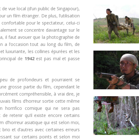
de vue local (d’un public de Singapour),
r un film étranger. De plus, l’utilisation
confortable pour le spectateur, celui-ci
 fatalement se concentre davantage sur le
la, il faut avouer que la photographie de
 a l’occasion tout au long du film, de
t luxuriante, les collines épurées et les
principal de
1942
est pas mal et passe
peu de profondeurs et pourraient se
une grosse partie du film, cependant le
orcément compréhensible, à vrai dire, je
auvais films d’horreur sortie cette même
n horrifico comique qui ne sera pas
de retenir qu’il existe encore certains
lm d’horreur asiatique qui est selon moi,
 brio et d’autres avec certaines erreurs
essant sur certains points et selon moi