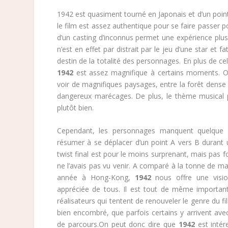
1942 est quasiment tourné en Japonais et d’un point 
le film est assez authentique pour se faire passer pou
d’un casting d’inconnus permet une expérience plus 
n’est en effet par distrait par le jeu d’une star et
destin de la totalité des personnages. En plus de ce
1942
est assez magnifique à certains moments. On
voir de magnifiques paysages, entre la forêt dense e
dangereux marécages. De plus, le thème musical 
plutôt bien.
Cependant, les personnages manquent quelque 
résumer à se déplacer d’un point A vers B durant 
twist final est pour le moins surprenant, mais pas f
ne l’avais pas vu venir. A comparé à la tonne de m
année à Hong-Kong,
1942
nous offre une visio
appréciée de tous. Il est tout de même important 
réalisateurs qui tentent de renouveler le genre du fi
bien encombré, que parfois certains y arrivent avec
de parcours.On peut donc dire que
1942
est intér