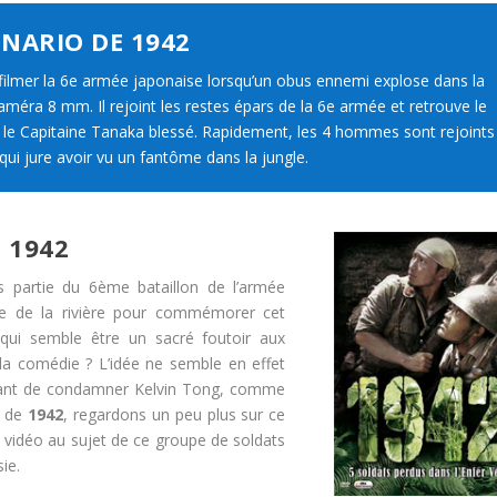
ÉNARIO DE 1942
à filmer la 6e armée japonaise lorsqu’un obus ennemi explose dans la
 caméra 8 mm. Il rejoint les restes épars de la 6e armée et retrouve le
t le Capitaine Tanaka blessé. Rapidement, les 4 hommes sont rejoints
 qui jure avoir vu un fantôme dans la jungle.
 1942
s partie du 6ème bataillon de l’armée
sée de la rivière pour commémorer cet
qui semble être un sacré foutoir aux
 la comédie ? L’idée ne semble en effet
vant de condamner Kelvin Tong, comme
s de
1942
, regardons un peu plus sur ce
en vidéo au sujet de ce groupe de soldats
ie.