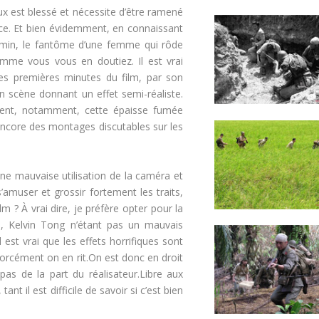
 eux est blessé et nécessite d’être ramené
nce. Et bien évidemment, en connaissant
chemin, le fantôme d’une femme qui rôde
omme vous vous en doutiez. Il est vrai
 les premières minutes du film, par son
n scène donnant un effet semi-réaliste.
rivent, notamment, cette épaisse fumée
 encore des montages discutables sur les
ne mauvaise utilisation de la caméra et
s’amuser et grossir fortement les traits,
 ? À vrai dire, je préfère opter pour la
e, Kelvin Tong n’étant pas un mauvais
est vrai que les effets horrifiques sont
 forcément on en rit.On est donc en droit
as de la part du réalisateur.Libre aux
nt il est difficile de savoir si c’est bien