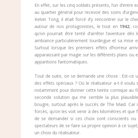
En effet, sur les cinq soldats présents, l’un d’entre
au quartier général pour recevoir des soins d’urge
Kelvin Tong, il était forcé d’y rencontrer sur le 
autour de nos protagonistes, le tout en
1942
, c
qu’on pourrait être tenté d’arrêter l’aventure dès
ambiance particulièrement lourdingue et sa mise e
Surtout lorsque les premiers effets d’horreur ar
apparaissant par magie sur les différents plans ou
apparitions fantomatiques.
Tout de suite, on se demande une chose : Est-ce u
des effets spéciaux ? Où le réalisateur a-t-il voulu 
notamment pour donner cette teinte comique au film
seconde solution qui me semble la plus plausibl
bougre, surtout après le succès de The Maid. Car il 
forcés, qu’on les voit venir à des kilomètres et que
de se demander si ces choix sont conscients ou p
spectateurs de se faire sa propre opinion à ce sujet, ta
un choix du réalisateur.