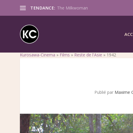
TENDANCE:
The Milkwoman
ACC
Kurosawa-Cinema
»
Films
»
Reste de l'Asie
»
1942
Publié par
Maxime 