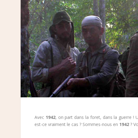
Avec
1942
, on part dans la foret, dans la guerre !
est-ce vraiment le cas ? Sommes-nous en
1942
? Vo