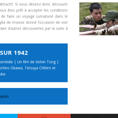
ttractif. Si vous désirez donc découvrir
vous êtes prêt à accepter les conditions
 de faire un voyage surnaturel dans le
lia de m’avoir donné l’occasion de voir
faire d’autres découvertes par la suite à
SUR 1942
omédie | Un film de Kelvin Tong |
ichiro Okawa, Tetsuya Chihiro et
uka
mazon