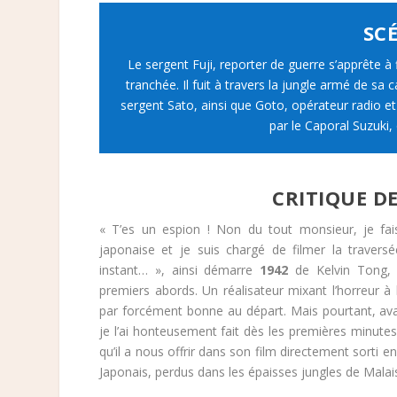
SC
Le sergent Fuji, reporter de guerre s’apprête 
tranchée. Il fuit à travers la jungle armé de sa
sergent Sato, ainsi que Goto, opérateur radio e
par le Caporal Suzuki,
CRITIQUE DE
« T’es un espion ! Non du tout monsieur, je fai
japonaise et je suis chargé de filmer la traver
instant… », ainsi démarre
1942
de Kelvin Tong, 
premiers abords. Un réalisateur mixant l’horreur à
par forcément bonne au départ. Mais pourtant, a
je l’ai honteusement fait dès les premières minute
qu’il a nous offrir dans son film directement sorti 
Japonais, perdus dans les épaisses jungles de Malais