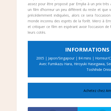
assez pour être proposé par Emylia à un prix très a
un film d’horreur un peu différent du reste et que 
précédemment indiquées, alors ce sera l’occasion
monde inconnu des esprits de la forêt. Merci à Emy
et critiquer ce film en espérant avoir l’occasion de 
leurs cotés.
INFORMATIONS 
2005 | Japon/Singapour | 84 mins | Horreur/C
Avec Fumikazu Hara, Hiroyuki Hasegawa, Sei
Toshihide Onis
Achetez chez A