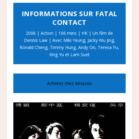
INFORMATIONS SUR FATAL
CONTACT
2006 | Action | 106 mins | HK | Un film de
Dennis Law | Avec Miki Yeung, Jacky Wu Jing,
Ronald Cheng, Timmy Hung, Andy On, Teresa Fu,
Xing Yu et Lam Suet
Achetez chez Amazon