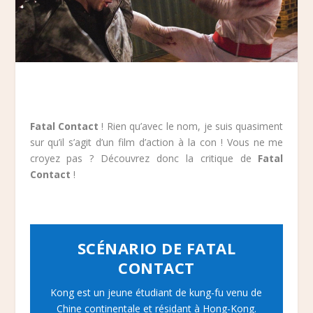
Fatal Contact
! Rien qu’avec le nom, je suis quasiment
sur qu’il s’agit d’un film d’action à la con ! Vous ne me
croyez pas ? Découvrez donc la critique de
Fatal
Contact
!
SCÉNARIO DE FATAL
CONTACT
Kong est un jeune étudiant de kung-fu venu de
Chine continentale et résidant à Hong-Kong.