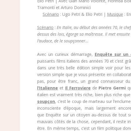
Elio Petri | Avec Gian Mario Volontè, Florinda Bo
Tramonti et Arturo Dominici
Scénario
: Ugo Petri & Elio Petri |
Musique
: E
Scénario
:
En Italie, au début des années 70, le che
dessus des lois, égorge sa maîtresse. Il met ensuit
l’audace, de le soupçonner…
Avec un curieux démarrage,
Enquête sur un 
puissants films italiens des années 70 et c’est grâ
dans une très belle édition simple voir pour les
version simple que je vous présente en collabora
pas, pour être franc, un grand connaisseur du 
l’Italienne
et
Il Ferroviere
de
Pietro Germi
qu
italien est vraiment très riche, bien plus riche qu
soupçon
, c’est le coup de marteau sur l’enclume,
inconsciente d’époque, mais largement encore
que Enquête sur un citoyen au-dessus de tout sou
mauvais côtés de la chose, cependant, il reste 
être. En même temps, c’est un film politique donc d