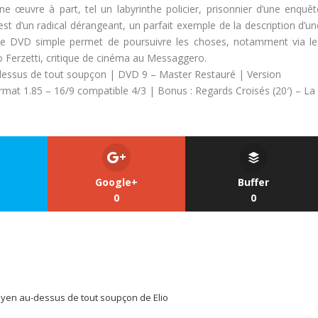
e œuvre à part, tel un labyrinthe policier, prisonnier d’une enquêt
 est d’un radical dérangeant, un parfait exemple de la description d’u
Le DVD simple permet de poursuivre les choses, notamment via le
o Ferzetti, critique de cinéma au Messaggero.
dessus de tout soupçon | DVD 9 – Master Restauré | Version
rmat 1.85 – 16/9 compatible 4/3 | Bonus : Regards Croisés (20′) – La
Google+
Buffer
0
0
oyen au-dessus de tout soupçon de Elio