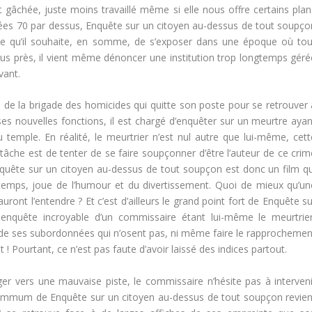
gâchée, juste moins travaillé même si elle nous offre certains plan
années 70 par dessus, Enquête sur un citoyen au-dessus de tout soupço
aisie qu’il souhaite, en somme, de s’exposer dans une époque où tou
us près, il vient même dénoncer une institution trop longtemps géré
vant.
e de la brigade des homicides qui quitte son poste pour se retrouver 
 ses nouvelles fonctions, il est chargé d’enquêter sur un meurtre ayan
temple. En réalité, le meurtrier n’est nul autre que lui-même, cett
che est de tenter de se faire soupçonner d’être l’auteur de ce crim
nquête sur un citoyen au-dessus de tout soupçon est donc un film qu
temps, joue de l’humour et du divertissement. Quoi de mieux qu’un
ront l’entendre ? Et c’est d’ailleurs le grand point fort de Enquête s
enquête incroyable d’un commissaire étant lui-même le meurtrier
e ses subordonnées qui n’osent pas, ni même faire le rapprochemen
! Pourtant, ce n’est pas faute d’avoir laissé des indices partout.
er vers une mauvaise piste, le commissaire n’hésite pas à interveni
 summum de Enquête sur un citoyen au-dessus de tout soupçon revien