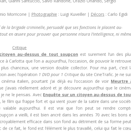
lkan, Gianni Santuccio, Salvo Randone, Orazio Orlando, Sergio
nnio Morricone |
Photographie
: Luigi Kuveiller |
Décors
: Carlo Egidi
f de la brigade criminelle, persuadé que ses fonctions le placent au-
e tout en œuvre pour prouver que personne n’aura l’intelligence, ni mêm
Critique
citoyen au-dessus de tout soupçon
est surement l’un des plu
ce à Carlotta que l’on a aujourd’hui, l’occasion, de pouvoir le retrouv
 plus chanceux, une version double collector. Pour ma part, c’est l
tion avec l’opération
1 DVD pour 1 Critique
du site CineTrafic. Je ne su
cinéma italien, pourtant j’ai déjà eu l’occasion de voir
Meurtre 
e j’avais réellement adoré et je découvre aujourd’hui que le ciném
e je ne le pensais. Avec
Enquête sur un citoyen au-dessus de tou
 le film qui frappe fort et qui vient jouer de la satire dans une socié
 valable aujourd’hui. Il est vrai que l’on peut se rendre compt
pçon a vieilli, il est bien ancré dans les années 70 avec les bons e
incroyablement efficace dans son fond au détriment de sa forme peut
e ce fait, le fond est l’élément le plus travaillé, celui qui fait le cœ