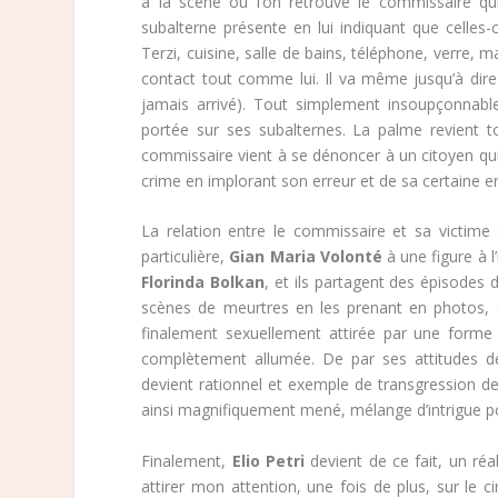
à la scène où l’on retrouve le commissaire qu
subalterne présente en lui indiquant que celles
Terzi, cuisine, salle de bains, téléphone, verre, 
contact tout comme lui. Il va même jusqu’à dire qu
jamais arrivé). Tout simplement insoupçonnable
portée sur ses subalternes. La palme revient 
commissaire vient à se dénoncer à un citoyen qui
crime en implorant son erreur et de sa certaine e
La relation entre le commissaire et sa victim
particulière,
Gian Maria Volonté
à une figure à l
Florinda Bolkan
, et ils partagent des épisodes 
scènes de meurtres en les prenant en photos, ell
finalement sexuellement attirée par une forme 
complètement allumée. De par ses attitudes de 
devient rationnel et exemple de transgression d
ainsi magnifiquement mené, mélange d’intrigue poli
Finalement,
Elio Petri
devient de ce fait, un réal
attirer mon attention, une fois de plus, sur le c