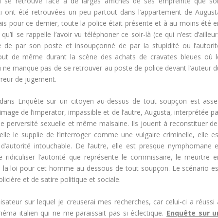
i se retrouve face à de larges affiches de ses empreinte que so
-ci ont été retrouvées un peu partout dans l’appartement de August
mais pour ce dernier, toute la police était présente et à au moins été 
’il se rappelle l’avoir vu téléphoner ce soir-là (ce qui n’est d’ailleu
 de par son poste et insoupçonné de par la stupidité ou l’autorit
tout de même durant la scène des achats de cravates bleues où l
 ne manque pas de se retrouver au poste de police devant l’auteur d
rreur de jugement.
e dans Enquête sur un citoyen au-dessus de tout soupçon est asse
’image de l’imperator, impassible et de l’autre, Augusta, interprétée p
de perversité sexuelle et même malsaine. Ils jouent à reconstituer de
e le supplie de l’interroger comme une vulgaire criminelle, elle es
d’autorité intouchable. De l’autre, elle est presque nymphomane e
ridiculiser l’autorité que représente le commissaire, le meurtre e
e la loi pour cet homme au dessous de tout soupçon. Le scénario es
cière et de satire politique et sociale.
isateur sur lequel je creuserai mes recherches, car celui-ci a réussi
inéma italien qui ne me paraissait pas si éclectique.
Enquête sur u