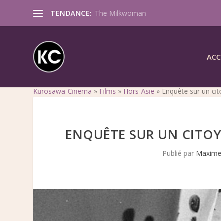
TENDANCE:
The Milkwoman
ACC
Kurosawa-Cinema
»
Films
»
Hors-Asie
»
Enquête sur un ci
ENQUÊTE SUR UN CITO
Publié par
Maxime