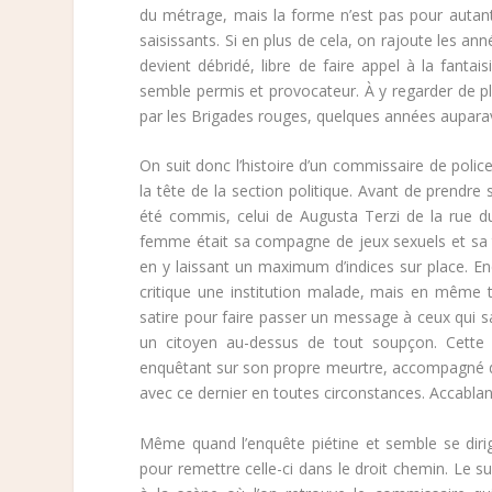
du métrage, mais la forme n’est pas pour autant 
saisissants. Si en plus de cela, on rajoute les 
devient débridé, libre de faire appel à la fant
semble permis et provocateur. À y regarder de pl
par les Brigades rouges, quelques années aupara
On suit donc l’histoire d’un commissaire de polic
la tête de la section politique. Avant de prendre
été commis, celui de Augusta Terzi de la rue du 
femme était sa compagne de jeux sexuels et sa tâ
en y laissant un maximum d’indices sur place. E
critique une institution malade, mais en même 
satire pour faire passer un message à ceux qui sau
un citoyen au-dessus de tout soupçon. Cette 
enquêtant sur son propre meurtre, accompagné d
avec ce dernier en toutes circonstances. Accablant 
Même quand l’enquête piétine et semble se dirig
pour remettre celle-ci dans le droit chemin. Le