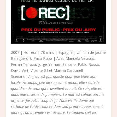
2007 | Horreur | 78 mins | Espagne | Un film de Jaume
Balagueró & Paco Plaza | Avec Manuela Velasco,
Ferran Terraza, Jorge-Yamam Serrano, Pablo Rosso,
David Vert, Vicente Gil et Martha Carbonell
Scénario
:
Angela est journaliste pour une télévision
locale. Accompagnée de son caméraman, elle relate le
quotidien de ceux qui travaillent la nuit. Ce soir, elle est
dans une caserne de pompiers. La nuit est calme, aucune
urgence. Jusqu’au coup de fil d’une vieille dame qui
réclame de l’aide, coincée dans son propre appartement
alors qu’un incendie s’est déclaré. Le tandem suit les