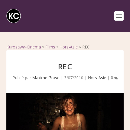
Kurosawa-Cinema
»
Films
»
Hors-Asie
»
REC
REC
Publié par
Maxime Grave
|
3/07/2010
|
Hors-Asie
|
0