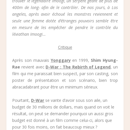
trouver le légendaire Imoogi, un serpent géant de plus de
400m de long- afin de le contrôler. De nos jours, à Los
angeles, après avoir échoué les monstres reviennent et
seule une femme dotée d’étranges pouvoirs semble être
en mesure de les empêcher de pendre le contrôle du
léviathan Imoogi…
Critique
Après son mauvais
Yonggary
en 1999,
Shim Hyung-
Rae
revient avec
D-War : The Rebirth of Legend
, un
film qui me paraissait bien suspect, par son casting, son
poster de présentation et son scénario, bien trop
abracadabrant pour être un minimum sérieux.
Pourtant,
D-War
se vante d’avoir sous son aile, un
budget de 30 millions de dollars, mais quand on voit le
résultat, on peut se demander pourquoi un aussi gros
budget est donné à un film comme celui-ci, alors que
pour 30 fois moins, on fait beaucoup mieux ?