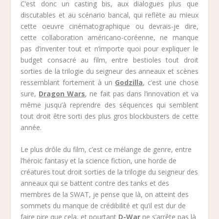
C’est donc un casting bis, aux dialogues plus que
discutables et au scénario bancal, qui reflète au mieux
cette oeuvre cinématographique ou devrais-je dire,
cette collaboration américano-coréenne, ne manque
pas d’inventer tout et n’importe quoi pour expliquer le
budget consacré au film, entre bestioles tout droit
sorties de la trilogie du seigneur des anneaux et scènes
ressemblant fortement à un
Godzilla
, c’est une chose
sure,
Dragon Wars
, ne fait pas dans l’innovation et va
même jusqu’à reprendre des séquences qui semblent
tout droit être sorti des plus gros blockbusters de cette
année.
Le plus drôle du film, c’est ce mélange de genre, entre
l’héroic fantasy et la science fiction, une horde de
créatures tout droit sorties de la trilogie du seigneur des
anneaux qui se battent contre des tanks et des
membres de la SWAT, je pense que là, on atteint des
sommets du manque de crédibilité et qu’il est dur de
faire pire que cela, et pourtant
D-War
ne s’arrête pas là