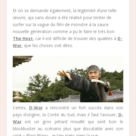
Et on se demande également, la légitimité d’une telle
œuvre, qui sans doute a été réalisé pour tenter de
surfer sur la vague du film de monstre à la sauce
nouvelle génération comme a pu le faire le très bon
The Host
, car il est difficile de trouver des qualités à
D-
War
, que les choses soit dites.
Certes,
D-War
a rencontré un fort succès dans son
pays d’origine, la Corée du Sud, mais il faut l’avouer,
D-
War
est un gros pétard mouillé qui sent bon le
blockbuster au scénario plus que discutable avec son
coté «
Bling-Bling
« , je t’en mets plein la vue.