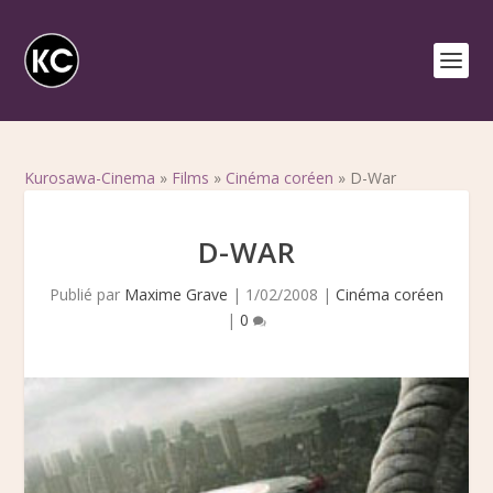
Kurosawa-Cinema
»
Films
»
Cinéma coréen
»
D-War
D-WAR
Publié par
Maxime Grave
|
1/02/2008
|
Cinéma coréen
|
0