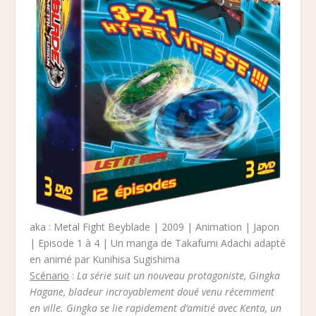
aka : Metal Fight Beyblade | 2009 | Animation | Japon
| Episode 1 à 4 | Un manga de Takafumi Adachi adapté
en animé par Kunihisa Sugishima
Scénario
:
La série suit un nouveau protagoniste, Gingka
Hagane, bladeur incroyablement doué venu récemment
en ville. Gingka se lie rapidement d’amitié avec Kenta, un