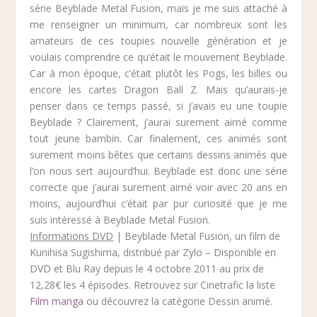
série Beyblade Metal Fusion, mais je me suis attaché à
me renseigner un minimum, car nombreux sont les
amateurs de ces toupies nouvelle génération et je
voulais comprendre ce qu’était le mouvement Beyblade.
Car à mon époque, c’était plutôt les Pogs, les billes ou
encore les cartes Dragon Ball Z. Mais qu’aurais-je
penser dans ce temps passé, si j’avais eu une toupie
Beyblade ? Clairement, j’aurai surement aimé comme
tout jeune bambin. Car finalement, ces animés sont
surement moins bêtes que certains dessins animés que
l’on nous sert aujourd’hui. Beyblade est donc une série
correcte que j’aurai surement aimé voir avec 20 ans en
moins, aujourd’hui c’était par pur curiosité que je me
suis intéressé à Beyblade Metal Fusion.
Informations DVD
| Beyblade Metal Fusion, un film de
Kunihisa Sugishima, distribué par Zylo – Disponible en
DVD et Blu Ray depuis le 4 octobre 2011 au prix de
12,28€ les 4 épisodes. Retrouvez sur Cinetrafic la liste
Film manga
ou découvrez la catégorie Dessin animé.