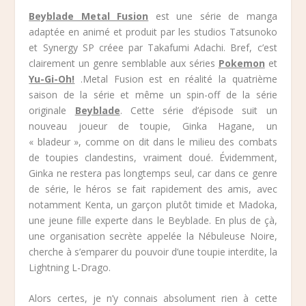
Beyblade Metal Fusion
est une série de manga
adaptée en animé et produit par les studios Tatsunoko
et Synergy SP créee par Takafumi Adachi. Bref, c’est
clairement un genre semblable aux séries
Pokemon
et
Yu-Gi-Oh!
.Metal Fusion est en réalité la quatrième
saison de la série et même un spin-off de la série
originale
Beyblade
. Cette série d’épisode suit un
nouveau joueur de toupie, Ginka Hagane, un
« bladeur », comme on dit dans le milieu des combats
de toupies clandestins, vraiment doué. Évidemment,
Ginka ne restera pas longtemps seul, car dans ce genre
de série, le héros se fait rapidement des amis, avec
notamment Kenta, un garçon plutôt timide et Madoka,
une jeune fille experte dans le Beyblade. En plus de çà,
une organisation secrète appelée la Nébuleuse Noire,
cherche à s’emparer du pouvoir d’une toupie interdite, la
Lightning L-Drago.
Alors certes, je n’y connais absolument rien à cette