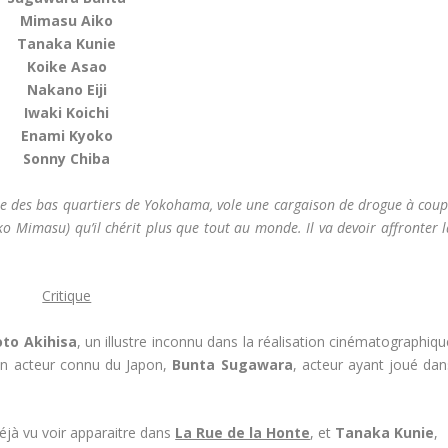
Mimasu Aiko
Tanaka Kunie
Koike Asao
Nakano Eiji
Iwaki Koichi
Enami Kyoko
Sonny Chiba
re des bas quartiers de Yokohama, vole une cargaison de drogue à coup
ko Mimasu) qu’il chérit plus que tout au monde. Il va devoir affronter 
Critique
to Akihisa
, un illustre inconnu dans la réalisation cinématographiq
’un acteur connu du Japon,
Bunta Sugawara
, acteur ayant joué dan
déjà vu voir apparaitre dans
La Rue de la Honte
, et
Tanaka Kunie
,