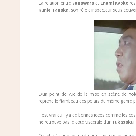
La relation entre
Sugawara
et
Enami Kyoko
res
Kunie Tanaka
, son rôle d’inspecteur sous couve
D’un point de vue de la mise en scène de
Yo
reprend le flambeau des polars du même genre p
Il est vrai qu’il y’a de bonnes idées comme les co
ne retrouve pas le coté viscérale d’un
Fukasaku
.
Quant à l’action, on peut parfois en rire, en voya