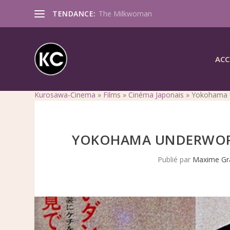
TENDANCE:
The Milkwoman
ACC
Kurosawa-Cinema
»
Films
»
Cinéma Japonais
»
Yokohama U
YOKOHAMA UNDERWORL
Publié par
Maxime Gr