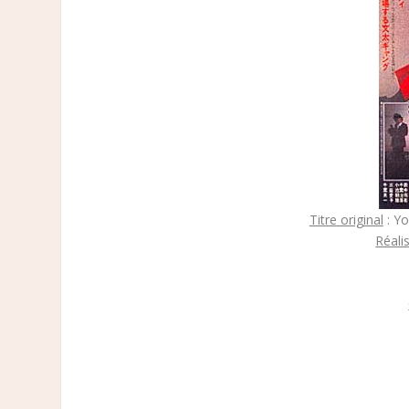
Titre original
: Y
Réali