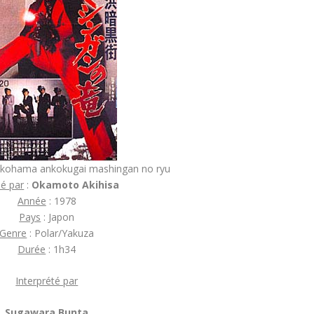
okohama ankokugai mashingan no ryu
sé par
:
Okamoto Akihisa
Année
: 1978
Pays
: Japon
Genre
: Polar/Yakuza
Durée
: 1h34
Interprété par
Sugawara Bunta