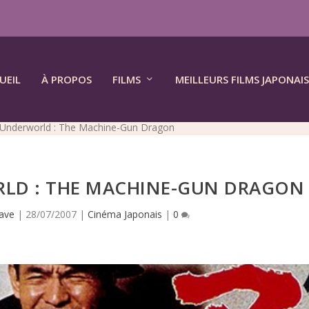
UEIL
À PROPOS
FILMS
MEILLEURS FILMS JAPONAIS
nderworld : The Machine-Gun Dragon
D : THE MACHINE-GUN DRAGON
ave
|
28/07/2007
|
Cinéma Japonais
|
0