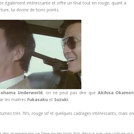
te également intéressante et offre un final tout en rouge, quant à
rture, lui donne de bons points.
kohama Underworld
, on ne peut pas dire que
Akihisa Okamot
ar les maitres
Fukasaku
et
Suzuki
.
stumes très 70’s, rouge vif et quelques cadrages intéressants, mais o
nt des mannequins se faire rouler trois fois dessus par une voiture qui