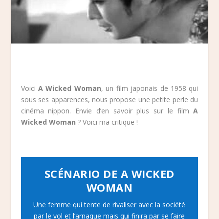
Voici
A Wicked Woman
, un film japonais de 1958 qui
sous ses apparences, nous propose une petite perle du
cinéma nippon. Envie d’en savoir plus sur le film
A
Wicked Woman
? Voici ma critique !
SCÉNARIO DE A WICKED
WOMAN
Une femme qui tente de rivaliser avec la société
par le vol et l’arnaque mais qui finira par se faire