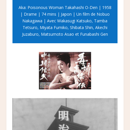
Aka: Poisonous Woman Takahashi O-Den | 1958
| Drame | 74 mins | Japon | Un film de Nobuo
Nakagawa | Avec Wakasugi Katsuko, Tamba
Tetsuro, Miyata Fumiko, Shibata Shin, Akechi
Juzaburo, Matsumoto Asao et Funabashi Gen