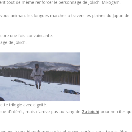
nnent tout de même renforcer le personnage de Jokichi Mikogami.
z vous animant les longues marches à travers les plaines du Japon de
ncore une fois convaincante.
age de Jokichi.
tte trilogie avec dignité.
ué d’intérêt, mais n’arrive pas au rang de
Zatoichi
pour ne citer qu
sonnage à moitié renfermé sur lui et ouvert parfois sans jamais être