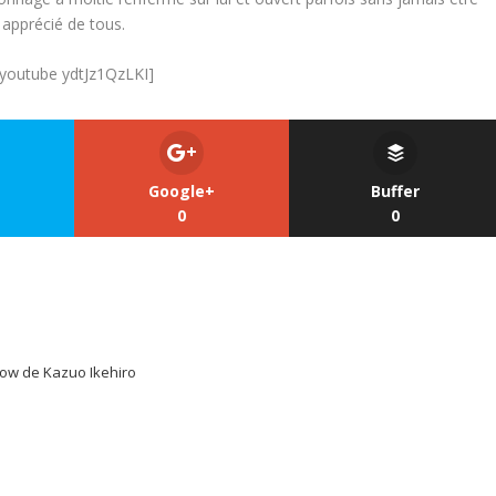
 apprécié de tous.
[youtube ydtJz1QzLKI]
Google+
Buffer
0
0
now de Kazuo Ikehiro