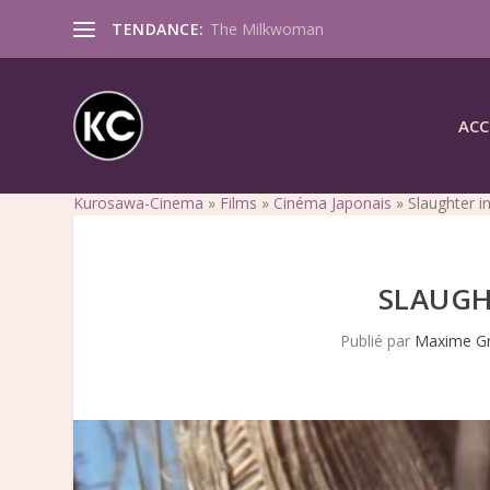
TENDANCE:
The Milkwoman
ACC
Kurosawa-Cinema
»
Films
»
Cinéma Japonais
»
Slaughter i
SLAUGH
Publié par
Maxime G