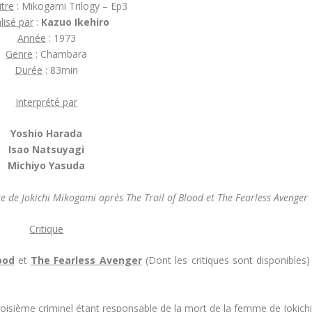
itre
: Mikogami Trilogy – Ep3
lisé par
:
Kazuo Ikehiro
Année
: 1973
Genre
: Chambara
Durée
: 83min
Interprété par
Yoshio Harada
Isao Natsuyagi
Michiyo Yasuda
te de Jokichi Mikogami après The Trail of Blood et The Fearless Avenger
Critique
ood
et
The Fearless Avenger
(Dont les critiques sont disponibles) 
troisième criminel étant responsable de la mort de la femme de Jokichi