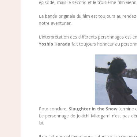
épisode, mais le second et le troisième film vie
La bande originale du film est toujours au rende
notre aventurier.
L’interprétation des différents personnages est e
Yoshio Harada
fait toujours honneur au personn
Pour conclure,
Slaughter in the Snow
termine ce
Le personnage de Jokichi Mikogami n’est pas dén
lui.
Il ne fait pas pal figure pour autant mais son per