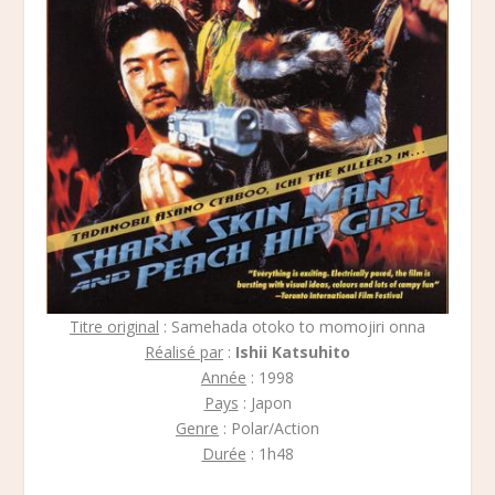
Titre original
: Samehada otoko to momojiri onna
Réalisé par
:
Ishii Katsuhito
Année
: 1998
Pays
: Japon
Genre
: Polar/Action
Durée
: 1h48