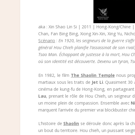
aka : Xin Shao Lin Si | 2011 | Hong-Kong/Chine |
Chan, Fan Bing Bing, Xiong Xin-Xin, Xing Yu, Nich
Scénario
:
En 1920, les seigneurs de la guerre s’aff
général Hou Chieh planifie l’assassinat de son riva
Tsao Man. Échappant de justesse à la mort, Hou Chi
où son identité est découverte. Devenu un tyran, 
En 1982, le film
The Shaolin Temple
nous prop
martiaux sous les traits de
Jet Li
. Quasiment 30 a
cinéma de kung-fu de Hong-Kong, en partageant la
Lau
, prenant le rôle de Hou Chieh, un seigneur 
un moine plein de compassion. Ensemble avec
N
marquent l’arrivée du premier vrai blockbuster chin
L’histoire de
Shaolin
se déroule donc après la chu
un bout du territoire. Hou chieh, un puissant sei