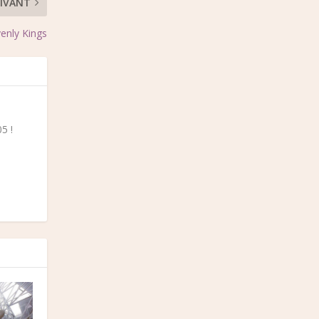
IVANT
enly Kings
5 !