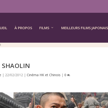
UEIL
À PROPOS
FILMS
MEILLEURS FILMS JAPONAIS
n
SHAOLIN
e
|
22/02/2012
|
Cinéma HK et Chinois
|
0