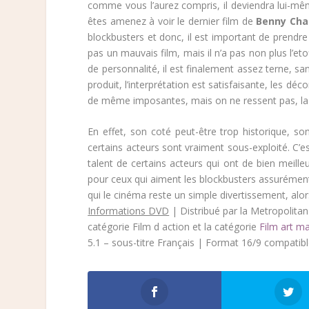
comme vous l’aurez compris, il deviendra lui-mêm
êtes amenez à voir le dernier film de
Benny Cha
blockbusters et donc, il est important de prendre
pas un mauvais film, mais il n’a pas non plus l’etof
de personnalité, il est finalement assez terne, san
produit, l’interprétation est satisfaisante, les d
de même imposantes, mais on ne ressent pas, la 
En effet, son coté peut-être trop historique, s
certains acteurs sont vraiment sous-exploité. 
talent de certains acteurs qui ont de bien meille
pour ceux qui aiment les blockbusters assurément
qui le cinéma reste un simple divertissement, alo
Informations DVD
| Distribué par la Metropolitan
catégorie Film d action et la catégorie
Film art ma
5.1 – sous-titre Français | Format 16/9 compatib