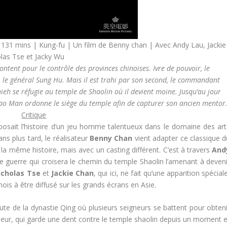
 131 mins | Kung-fu | Un film de Benny chan | Avec Andy Lau, Jackie
olas Tse et Jacky Wu
rontent pour le contrôle des provinces chinoises. Ivre de pouvoir, le
l, le général Sung Hu. Mais il est trahi par son second, le commandant
eh se réfugie au temple de Shaolin où il devient moine. Jusqu’au jour
Tsao Man ordonne le siège du temple afin de capturer son ancien mentor
Critique
osait l’histoire d’un jeu homme talentueux dans le domaine des art
ns plus tard, le réalisateur
Benny Chan
vient adapter ce classique d
 même histoire, mais avec un casting différent. C’est à travers
And
de guerre qui croisera le chemin du temple Shaolin l’amenant à deveni
icholas Tse
et
Jackie Chan
, qui ici, ne fait qu’une apparition spécial
ois à être diffusé sur les grands écrans en Asie.
te de la dynastie Qing où plusieurs seigneurs se battent pour obteni
gneur, qui garde une dent contre le temple shaolin depuis un moment e