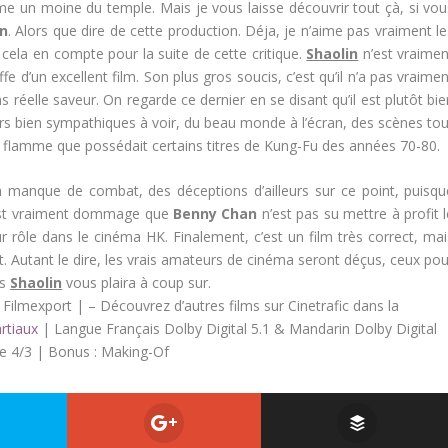
e un moine du temple. Mais je vous laisse découvrir tout çà, si vou
n
. Alors que dire de cette production. Déja, je n’aime pas vraiment l
 cela en compte pour la suite de cette critique.
Shaolin
n’est vraimen
fe d’un excellent film. Son plus gros soucis, c’est qu’il n’a pas vraime
s réelle saveur. On regarde ce dernier en se disant qu’il est plutôt bi
écors bien sympathiques à voir, du beau monde à l’écran, des scènes to
flamme que possédait certains titres de Kung-Fu des années 70-80.
on manque de combat, des déceptions d’ailleurs sur ce point, puisqu
C’est vraiment dommage que
Benny Chan
n’est pas su mettre à profit 
ur rôle dans le cinéma HK. Finalement, c’est un film très correct, mai
. Autant le dire, les vrais amateurs de cinéma seront déçus, ceux pou
rs
Shaolin
vous plaira à coup sur.
 Filmexport | – Découvrez d’autres films sur Cinetrafic dans la
rtiaux
| Langue Français Dolby Digital 5.1 & Mandarin Dolby Digital
le 4/3 | Bonus : Making-Of