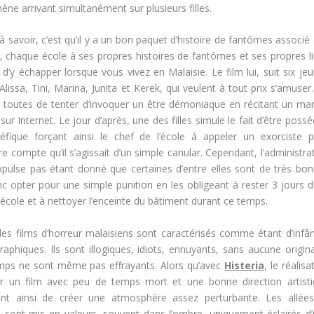
ne arrivant simultanément sur plusieurs filles.
 savoir, c’est qu’il y a un bon paquet d’histoire de fantômes associé
e, chaque école à ses propres histoires de fantômes et ses propres l
d’y échapper lorsque vous vivez en Malaisie. Le film lui, suit six je
Alissa, Tini, Marina, Junita et Kerek, qui veulent à tout prix s’amuser
nt toutes de tenter d’invoquer un être démoniaque en récitant un ma
 sur Internet. Le jour d’après, une des filles simule le fait d’être poss
éfique forçant ainsi le chef de l’école à appeler un exorciste 
e compte qu’il s’agissait d’un simple canular. Cependant, l’administra
expulse pas étant donné que certaines d’entre elles sont de très bo
onc opter pour une simple punition en les obligeant à rester 3 jours 
 l’école et à nettoyer l’enceinte du bâtiment durant ce temps.
es films d’horreur malaisiens sont caractérisés comme étant d’inf
phiques. Ils sont illogiques, idiots, ennuyants, sans aucune origina
emps ne sont même pas effrayants. Alors qu’avec
Histeria
, le réalisa
rir un film avec peu de temps mort et une bonne direction artist
nt ainsi de créer une atmosphère assez perturbante. Les allées
le sont mis en valeurs, souvent dans l’ombre, uniquement éclairés d