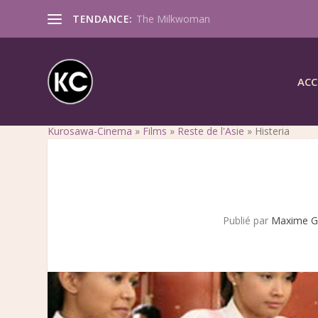
TENDANCE:
The Milkwoman
ACC
Kurosawa-Cinema
»
Films
»
Reste de l'Asie
»
Histeria
Publié par
Maxime G