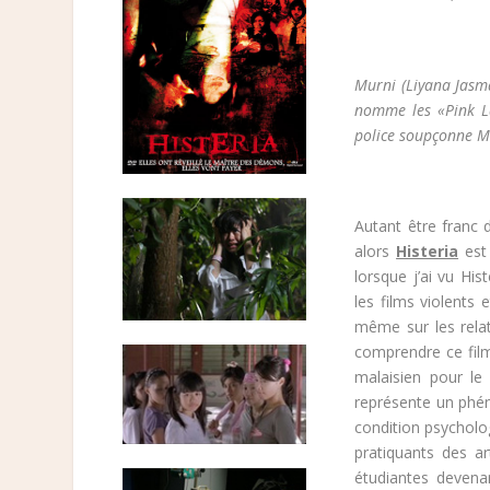
Murni (Liyana Jasma
nomme les «Pink La
police soupçonne Mu
Autant être franc 
alors
Histeria
est 
lorsque j’ai vu His
les films violents 
même sur les relat
comprendre ce film
malaisien pour l
représente un phén
condition psycholo
pratiquants des ar
étudiantes devenan