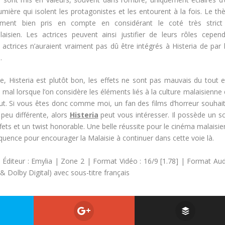
umière qui isolent les protagonistes et les entourent à la fois. Le t
ment bien pris en compte en considérant le coté très strict
isien. Les actrices peuvent ainsi justifier de leurs rôles cepen
 actrices n’auraient vraiment pas dû être intégrés à Histeria de par 
.
 Histeria est plutôt bon, les effets ne sont pas mauvais du tout e
s mal lorsque l’on considère les éléments liés à la culture malaisienne
aut. Si vous êtes donc comme moi, un fan des films d’horreur souhai
peu différente, alors
Histeria
peut vous intéresser. Il possède un sc
fets et un twist honorable. Une belle réussite pour le cinéma malaisie
uence pour encourager la Malaisie à continuer dans cette voie là.
Éditeur : Emylia | Zone 2 | Format Vidéo : 16/9 [1.78] | Format Aud
& Dolby Digital) avec sous-titre français