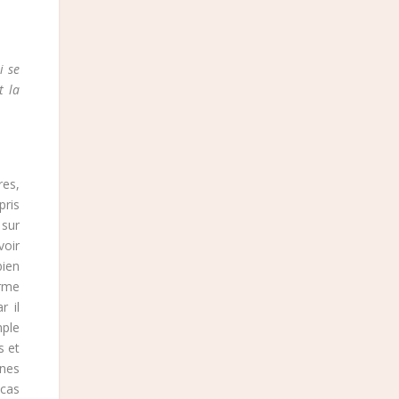
i se
t la
res,
pris
 sur
voir
bien
erme
r il
mple
s et
unes
 cas