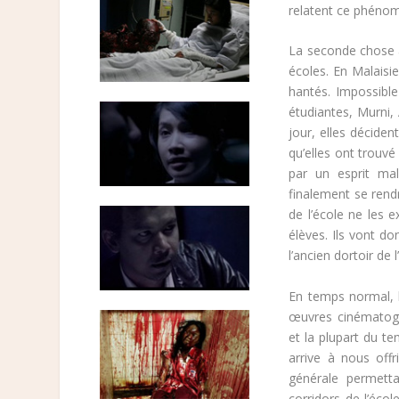
relatent ce phénomè
La seconde chose à
écoles. En Malaisi
hantés. Impossible 
étudiantes, Murni, 
jour, elles décide
qu’elles ont trouvé
par un esprit mal
finalement se rendr
de l’école ne les 
élèves. Ils vont d
l’ancien dortoir de
En temps normal, l
œuvres cinématogra
et la plupart du t
arrive à nous off
générale permetta
corridors de l’éco