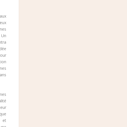
 aux
ieux
unes
. Un
ntra
édée
pour
tion
nnes
dans
âmes
lité
teur
ique
 et
’une