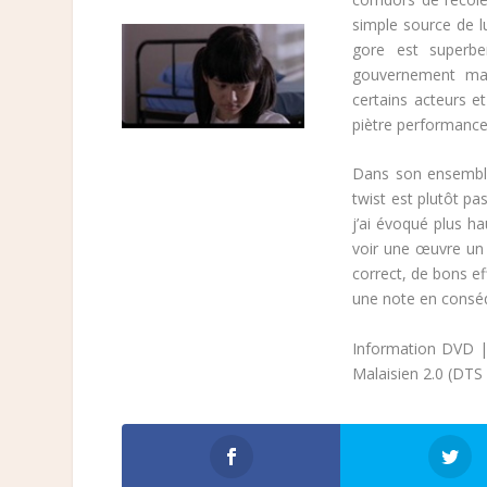
simple source de l
gore est superbe
gouvernement mala
certains acteurs et
piètre performance
Dans son ensemble,
twist est plutôt pa
j’ai évoqué plus h
voir une œuvre un 
correct, de bons ef
une note en conséq
Information DVD | 
Malaisien 2.0 (DTS 