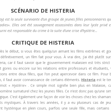
SCÉNARIO DE HISTERIA
y) est la seule survivante d’un groupe de jeunes filles pensionnaires qu
dies». Elles ont été sauvagement assassinées dans leur lycée privé e
rni est responsable du crime à la suite d’une crise d’hystérie…
CRITIQUE DE HISTERIA
dès le début, si vous êtes quelqu’un aimant les films extrêmes et go
définitivement, un film fait pour vous. À vrai dire, j’ai été plutôt sur
teria, car il faut savoir que le gouvernement malaisien est très strict
et gores ou encore sur les relations entre professeurs et étudiants, 
ions entre deux filles, que l’on peut apercevoir dans ce film. Pour 
, il faut avoir connaissance de certains éléments.
Histeria
est le t
e mot «
Hystérie
« . Ce simple mot signifie bien plus en Malaisie, ca
omène surnaturel chez les jeunes filles. Ce n’est donc pas qu’une si
gique. C’est également une façon de voir les choses chez les shaman
ts mystiques. À travers les années, il y a eu plusieurs cas de je
t hystérique en plein cours, parfois une seule fille, mais certains