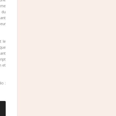
hème
 du
dant
leur
t le
 que
tant
ript
n et
io :