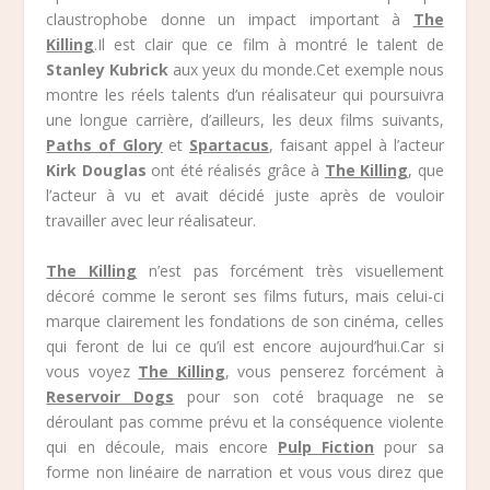
claustrophobe donne un impact important à
The
Killing
.Il est clair que ce film à montré le talent de
Stanley Kubrick
aux yeux du monde.Cet exemple nous
montre les réels talents d’un réalisateur qui poursuivra
une longue carrière, d’ailleurs, les deux films suivants,
Paths of Glory
et
Spartacus
, faisant appel à l’acteur
Kirk Douglas
ont été réalisés grâce à
The Killing
, que
l’acteur à vu et avait décidé juste après de vouloir
travailler avec leur réalisateur.
The Killing
n’est pas forcément très visuellement
décoré comme le seront ses films futurs, mais celui-ci
marque clairement les fondations de son cinéma, celles
qui feront de lui ce qu’il est encore aujourd’hui.Car si
vous voyez
The Killing
, vous penserez forcément à
Reservoir Dogs
pour son coté braquage ne se
déroulant pas comme prévu et la conséquence violente
qui en découle, mais encore
Pulp Fiction
pour sa
forme non linéaire de narration et vous vous direz que