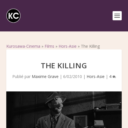
Kurosawa-Cinema
»
Films
»
Hors-Asie
»
The Killing
THE KILLING
Publié par
Maxime Grave
|
6/02/2010
|
Hors-Asie
|
4