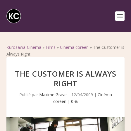
Kurosawa-Cinema
»
Films
»
Cinéma coréen
»
The Customer is
Always Right
THE CUSTOMER IS ALWAYS
RIGHT
Publié par
Maxime Grave
|
12/04/2009
|
Cinéma
coréen
|
0