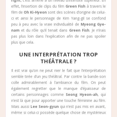
right
, c’est amené à un niveau d’intensité supérieur. En
effet, l’insertion de clips du film
Green Fish
à travers le
film de
Oh Ki-Hyeon
sont des scènes d’origine de celui-
ci et ainsi le personnage de Kim Yang-gil se confond
peu à peu avec la vraie individualité de
Myeong Gye-
nam
et du rôle qu’il tenait dans
Green Fish
. Je n’irais
pas plus loin dans l’explication afin de ne pas spoiler
plus que cela.
UNE INTERPRÉTATION TROP
THÉÂTRALE ?
Il est vrai qu’on ne peut nier le fait que l’interprétation
semble tirée d’un jeu théâtral. Par contre la bande-son
colle admirablement à l’ambiance du film. On peut
également regretter que le manque d’épaisseur de
certains personnages comme
Seong Hyeon-ah
, qui
n’est là que pour apporter une touche féminine au film.
Mais aussi
Lee Seon-gyun
qui n’est pas mis en avant,
même si celui-ci possède quelque chose de mystérieux