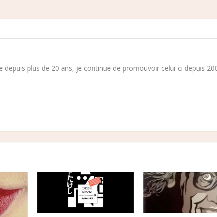
 depuis plus de 20 ans, je continue de promouvoir celui-ci depuis 200