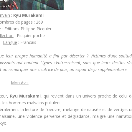
rivain
:
Ryu Murakami
ombres de pages
: 269
r
: Editions Philippe Picquier
llection
: Picquier poche
Langue
: Français
e leur propre humanité a fini par déserter ? Victimes d’une solitud
passants qui hantent Lignes s’entrecroisent, sans que leurs destins s’
-t-on remarquer une cicatrice de plus, un espoir déçu supplémentaire.
Mon Avis
uteur,
Ryu Murakami
, qui revient dans un univers proche de celui d
 et les hommes malsains pullulent.
éralement la lecture de l’oeuvre, mélange de nausée et de vertige, u
malsaine, une violence perverse et dégradante, malgré une narratio
okyo.