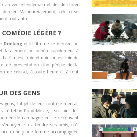
 d’arriver le lendemain et décide d’aller
 dernier. Malheureusement, celui-ci se
ent tout autre.
 COMÉDIE LÉGÈRE ?
e Drinking
et le titre de ce dernier, on
e et fatalement on adhère rapidement à
. Le film est froid et noir, on est loin de
orte de présentation d’un périple de la
on de celui-ci, à toute heure et à tout
UR DES GENS
es gens, l’objet de leur contrôle mental,
aité tel un Road Movie, il suit ainsi les
 paumée de campagne en se retrouvant
 s’ennuyer et d’attendre ses amis, qu’il
aissance d’une jeune femme accompagnée