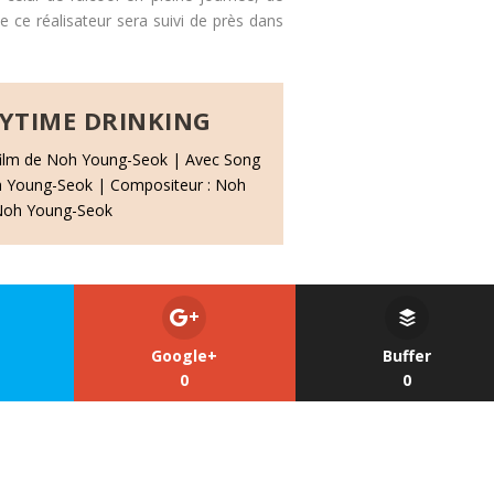
ue ce réalisateur sera suivi de près dans
YTIME DRINKING
film de Noh Young-Seok | Avec Song
h Young-Seok | Compositeur : Noh
 Noh Young-Seok
Google+
Buffer
0
0