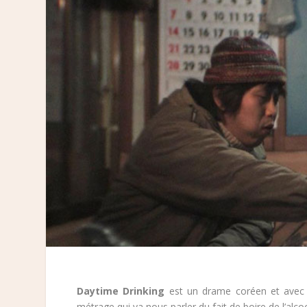
Daytime Drinking
est un drame coréen et avec u
métrage qui va nous parler du fait de boire de l’alc