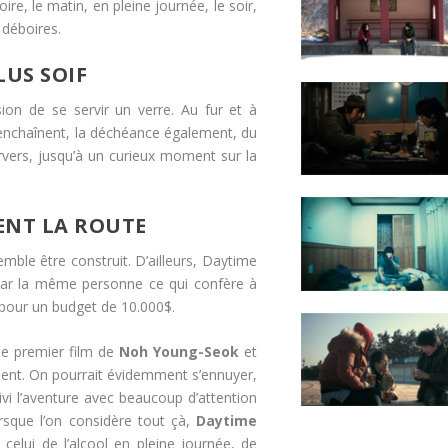
, le matin, en pleine journée, le soir,
 déboires.
LUS SOIF
ion de se servir un verre. Au fur et à
’enchaînent, la déchéance également, du
ervers, jusqu’à un curieux moment sur la
ENT LA ROUTE
mble être construit. D’ailleurs, Daytime
 par la même personne ce qui confère à
 pour un budget de 10.000$.
le premier film de
Noh Young-Seok
et
ésent. On pourrait évidemment s’ennuyer,
uivi l’aventure avec beaucoup d’attention
rsque l’on considère tout çà,
Daytime
 celui de l’alcool en pleine journée, de