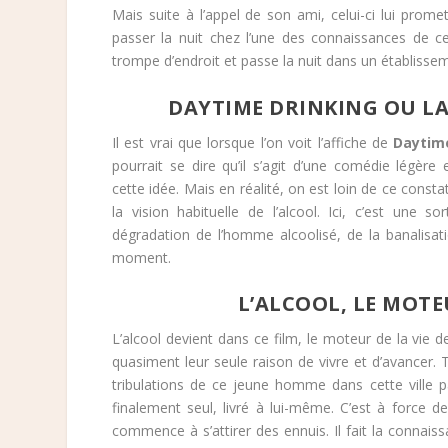
Mais suite à l’appel de son ami, celui-ci lui promet
passer la nuit chez l’une des connaissances de ce
trompe d’endroit et passe la nuit dans un établissem
DAYTIME DRINKING OU LA
Il est vrai que lorsque l’on voit l’affiche de
Daytim
pourrait se dire qu’il s’agit d’une comédie légèr
cette idée. Mais en réalité, on est loin de ce constat
la vision habituelle de l’alcool. Ici, c’est une s
dégradation de l’homme alcoolisé, de la banalisati
moment.
L’ALCOOL, LE MOTE
L’alcool devient dans ce film, le moteur de la vie d
quasiment leur seule raison de vivre et d’avancer. Tr
tribulations de ce jeune homme dans cette ville
finalement seul, livré à lui-même. C’est à force de
commence à s’attirer des ennuis. Il fait la conn