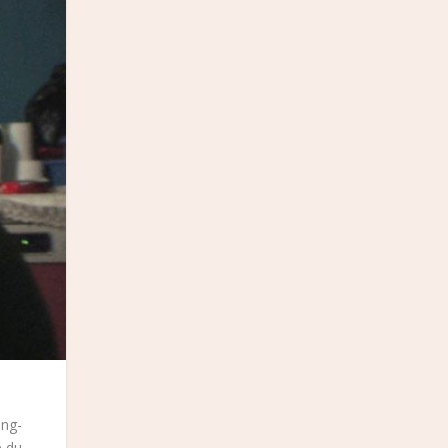
ong-
e du