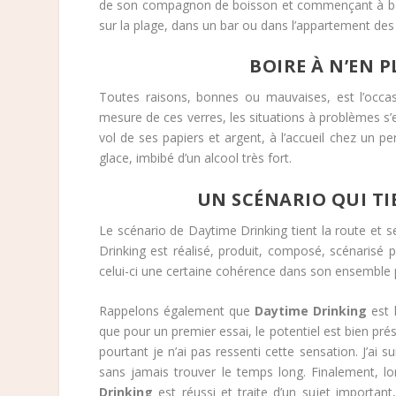
de son compagnon de boisson et commençant à boire
sur la plage, dans un bar ou dans l’appartement des
BOIRE À N’EN P
Toutes raisons, bonnes ou mauvaises, est l’occas
mesure de ces verres, les situations à problèmes s
vol de ses papiers et argent, à l’accueil chez un p
glace, imbibé d’un alcool très fort.
UN SCÉNARIO QUI TI
Le scénario de Daytime Drinking tient la route et se
Drinking est réalisé, produit, composé, scénarisé
celui-ci une certaine cohérence dans son ensemble
Rappelons également que
Daytime Drinking
est 
que pour un premier essai, le potentiel est bien pr
pourtant je n’ai pas ressenti cette sensation. J’ai s
sans jamais trouver le temps long. Finalement, lo
Drinking
est réussi et traite d’un sujet important,