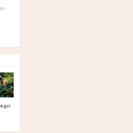
5 !
kgol