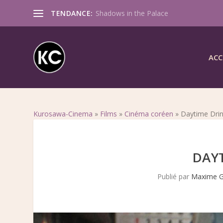
TENDANCE:
Sway
ACC
Kurosawa-Cinema
»
Films
»
Cinéma coréen
»
Daytime Drin
DAY
Publié par
Maxime G